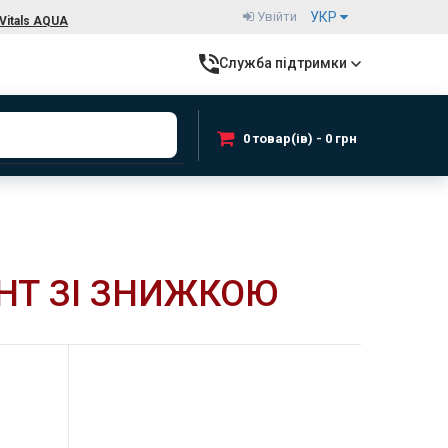
Увійти
УКР
Vitals AQUA
Служба підтримки
0 товар(ів) - 0 грн
НТ ЗІ ЗНИЖКОЮ