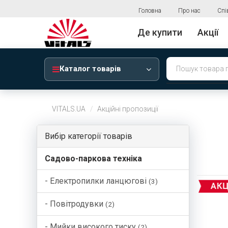
Головна
Про нас
Спі
Де купити
Акції
Каталог товарів
VITALS.UA
Акційні пропозиції
Вибір категорії товарів
Садово-паркова техніка
- Електропилки ланцюгові
(3)
- Повітродувки
(2)
- Мийки високого тиску
(2)