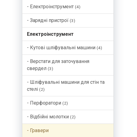
- Електроінструмент
(4)
- Зарядні пристрої
(3)
Електроінструмент
- Кутові шліфувальні машини
(4)
- Верстати для заточування
свердел
(3)
- Шлiфувальнi машини для стiн та
стелi
(2)
- Перфоратори
(2)
- Bідбійні молотки
(2)
- Гравери