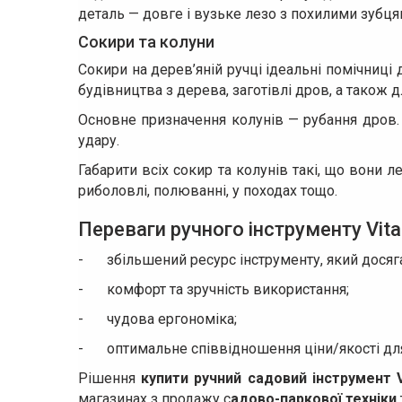
деталь — довге і вузьке лезо з похилими зубця
Сокири та колуни
Сокири на дерев’яній ручці ідеальні помічниці 
будівництва з дерева, заготівлі дров, а також 
Основне призначення колунів — рубання дров. 
удару.
Габарити всіх сокир та колунів такі, що вони 
риболовлі, полюванні, у походах тощо.
Переваги ручного інструменту Vita
-
збільшений ресурс інструменту, який досяг
-
комфорт та зручність використання;
-
чудова ергономіка;
-
оптимальне співвідношення ціни/якості для
Рішення
купити ручний садовий інструмент V
магазинах з продажу с
адово-паркової техніки