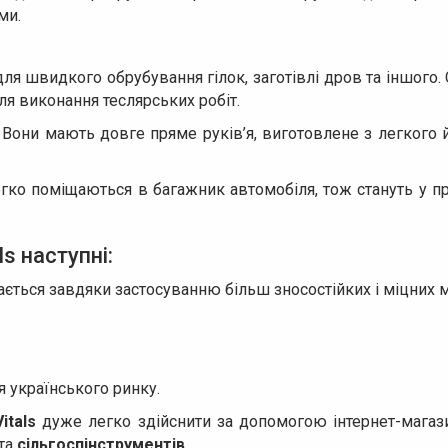
ми.
для швидкого обрубування гілок, заготівлі дров та іншого. 
для виконання теслярських робіт.
Вони мають довге пряме руків’я, виготовлене з легкого 
легко поміщаються в багажник автомобіля, тож стануть у пр
ls наступні:
ається завдяки застосуванню більш зносостійких і міцних м
 українського ринку.
itals
дуже легко здійснити за допомогою інтернет-магази
та
сільгоспінструментів
.