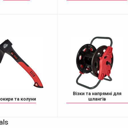
Візки та напрямні для
окири та колуни
шлангів
als