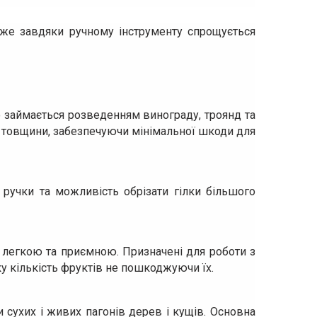
дже завдяки ручному інструменту спрощується
то займається розведенням винограду, троянд та
ної товщини, забезпечуючи мінімальної шкоди для
і ручки та можливість обрізати гілки більшого
у легкою та приємною. Призначені для роботи з
ку кількість фруктів не пошкоджуючи їх.
и сухих і живих пагонів дерев і кущів. Основна