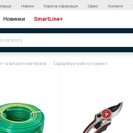
впраця
Новини
Корисна інформація
Сервіс
Контакти
Новинки
SmartLine+
т та витратні матеріали
Садовий ручний інструмент