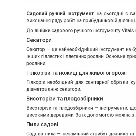
Садовий ручний інструмент
на сьогодні є ва
виконання ряду робіт на прибудинковій ділянці,
До лінійки садового ручного інструменту Vitals 
Секатори
Секатор — це найнеобхідніший інструмент на бу
інших гіллястих і плетених рослин. Основне при
рослини.
Гілкорізи та ножиці для живої огорожі
Гілкоріз необхідний для санітарної обрізки к
діаметра аніж секатори.
Висоторізи та плодозбірники
Висоторізи та плодозбірники — інструменти, щ
високими деревами. За їх допомогою можна з ле
Пили садові
Садова пила — незамінний атрибут дачника та с