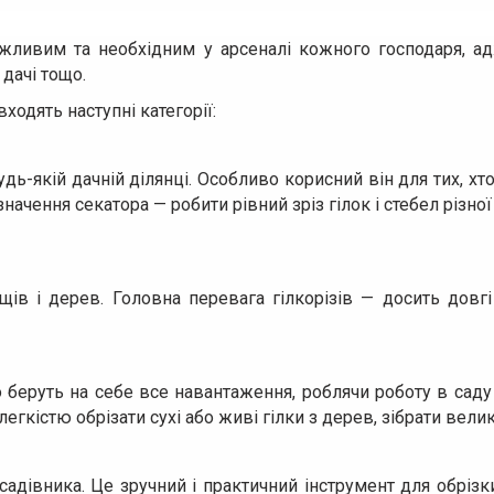
жливим та необхідним у арсеналі кожного господаря, а
 дачі тощо.
входять наступні категорії:
дь-якій дачній ділянці. Особливо корисний він для тих, х
значення секатора — робити рівний зріз гілок і стебел різ
ущів і дерев. Головна перевага гілкорізів — досить довг
о беруть на себе все навантаження, роблячи роботу в сад
гкістю обрізати сухі або живі гілки з дерев, зібрати вели
адівника. Це зручний і практичний інструмент для обрізк