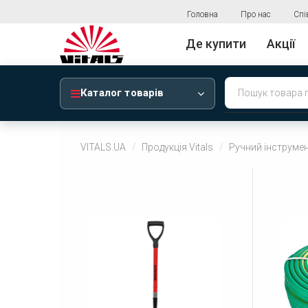
Головна
Про нас
Спі
Де купити
Акції
Каталог товарів
VITALS.UA
Продукція Vitals
Ручний інструмен