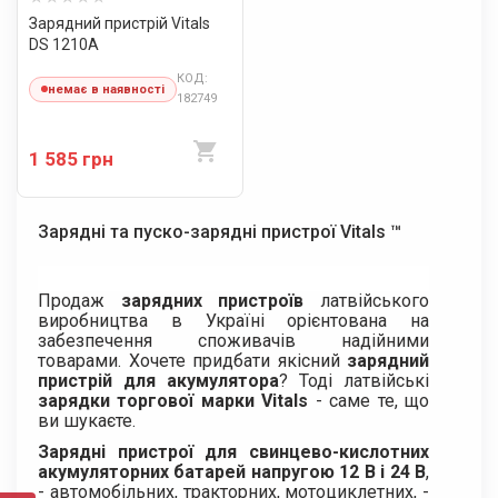
Зарядний пристрій Vitals
DS 1210A
КОД:
немає в наявності
182749
1 585 грн
Зарядні та пуско-зарядні пристрої Vitals ™
Продаж
зарядних пристроїв
латвійського
виробництва в Україні орієнтована на
забезпечення споживачів надійними
товарами. Хочете придбати якісний
зарядний
пристрій для акумулятора
? Тоді латвійські
зарядки торгової марки Vitals
- саме те, що
ви шукаєте.
Зарядні пристрої для свинцево-кислотних
акумуляторних батарей напругою 12 В і 24 В
,
- автомобільних, тракторних, мотоциклетних, -