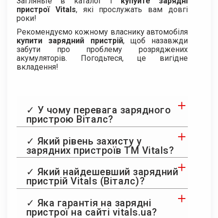
Загляньте в каталог і
купуйте зарядні
пристрої Vitals
, які прослужать вам довгі
роки!
Рекомендуємо кожному власнику автомобіля
купити зарядний пристрій
, щоб назавжди
забути про проблему розряджених
акумуляторів. Погодьтеся, це вигідне
вкладення!
✓ У чому перевага зарядного
пристрою Віталс?
✓ Який рівень захисту у
зарядних пристроїв ТМ Vitals?
✓ Який найдешевший зарядний
пристрій Vitals (Віталс)?
✓ Яка гарантія на зарядні
пристрої на сайті vitals.ua?