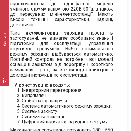
підключаються до однофазної мережі
змінного струму напругою 220В 50Гц, а також
до пересувних міні-електростанції. Мають
високі технічні характеристики, надійні,
довговічні.
Така
акумуляторна зарядка
проста в
Фільтр
застосуванні, не вимагає особливих знань і
підготовки для експлуатації, управління
інтуїтивно зрозуміло. Вибір оптимального
режиму зарядки відбувається автоматично.
Постійний контроль не потрібен - всі моделі
оснащені захистом від перегріву і короткого
замикання. Проте, на все
зарядні пристрої
є
докладні інструкції по експлуатації.
У конструкцію входять:
Інверторний перетворювач.
Випрямляч.
Стабілізатор напруги.
Система автоматичного режиму зарядки.
Система захисту.
Система вентиляції.
Цифровий індикатор зарядного струму.
Максимальна споживана потужність 180 - 550