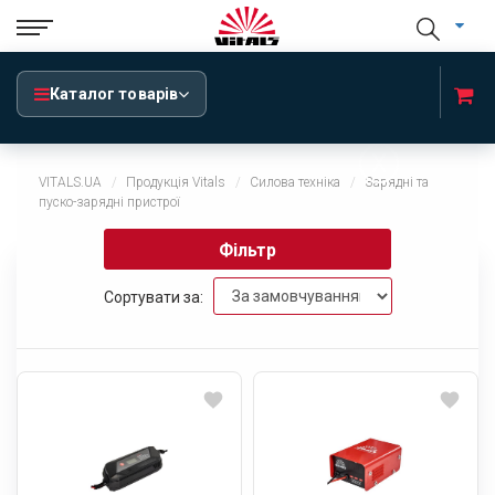
Каталог товарів
x
VITALS.UA
Продукція Vitals
Силова техніка
Зарядні та
пуско-зарядні пристрої
Фільтр
Сортувати за: