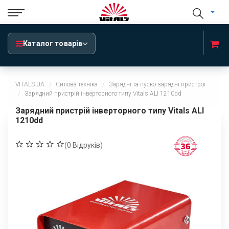
Каталог товарів
VITALS.UA
Силова техніка
Зарядні та пуско-зарядні пристрої
Зарядний пристрій інверторного типу Vitals ALI 1210dd
Зарядний пристрій інверторного типу Vitals ALI
1210dd
(
0
Відруків)