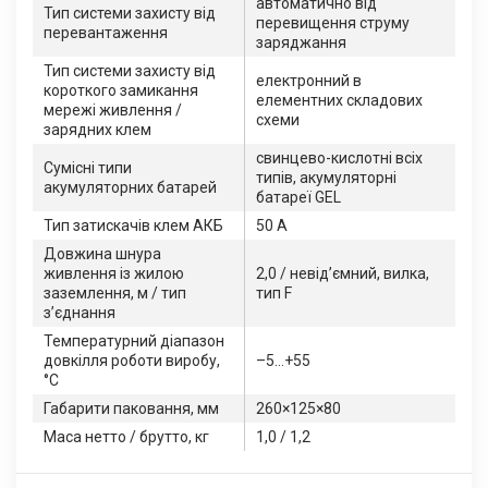
автоматично від
Тип системи захисту від
перевищення струму
перевантаження
заряджання
Тип системи захисту від
електронний в
короткого замикання
елементних складових
мережі живлення /
схеми
зарядних клем
свинцево-кислотні всіх
Сумісні типи
типів, акумуляторні
акумуляторних батарей
батареї GEL
Тип затискачів клем АКБ
50 А
Довжина шнура
живлення із жилою
2,0 / невід’ємний, вилка,
заземлення, м / тип
тип F
з’єднання
Температурний діапазон
довкілля роботи виробу,
–5…+55
°C
Габарити паковання, мм
260×125×80
Маса нетто / брутто, кг
1,0 / 1,2