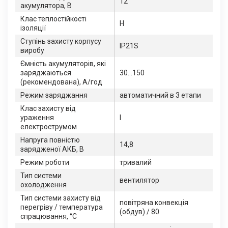
12
акумулятора, В
Клас теплостійкості
Н
ізоляції
Ступінь захисту корпусу
IP21S
виробу
Ємність акумуляторів, які
заряджаються
30…150
(рекомендована), А/год
Режим заряджання
автоматичний в 3 етапи
Клас захисту від
ураження
І
електрострумом
Напруга повністю
14,8
зарядженої АКБ, В
Режим роботи
тривалий
Тип системи
вентилятор
охолодження
Тип системи захисту від
повітряна конвекція
перегріву / температура
(обдув) / 80
спрацювання, °C