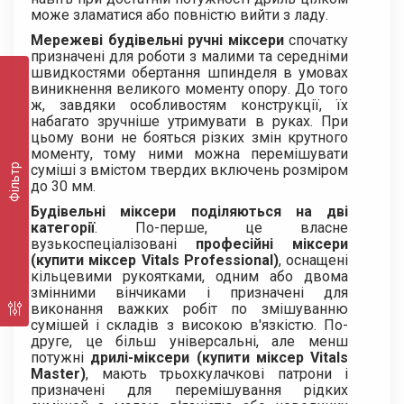
може зламатися або повністю вийти з ладу.
Мережеві будівельні ручні міксери
спочатку
призначені для роботи з малими та середніми
швидкостями обертання шпинделя в умовах
виникнення великого моменту опору. До того
ж, завдяки особливостям конструкції, їх
набагато зручніше утримувати в руках. При
цьому вони не бояться різких змін крутного
моменту, тому ними можна перемішувати
Фільтр
суміші з вмістом твердих включень розміром
до 30 мм.
Будівельні міксери поділяються на дві
категорії
. По-перше, це власне
вузькоспеціалізовані
професійні міксери
(купити міксер Vitals Professional)
, оснащені
кільцевими рукоятками, одним або двома
змінними вінчиками і призначені для
виконання важких робіт по змішуванню
сумішей і складів з високою в'язкістю. По-
друге, це більш універсальні, але менш
потужні
дрилі-міксери (
купити міксер Vitals
Master
)
, мають трьохкулачкові патрони і
призначені для перемішування рідких