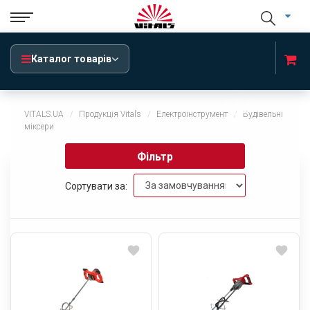
Каталог товарів
x
VITALS.UA
Продукція Vitals
Електроінструмент
Будівельні
міксери
Фільтр
Сортувати за: