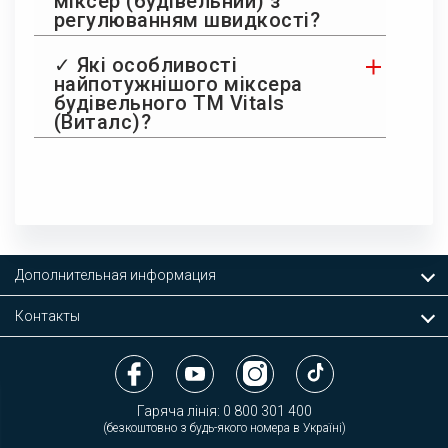
міксер (будівельний) з
регулюванням швидкості?
✓ Які особливості
найпотужнішого міксера
будівельного ТМ Vitals
(Виталс)?
Дополнительная информация
Контакты
Гаряча лінія:
0 800 301 400
(безкоштовно з будь-якого номера в Україні)