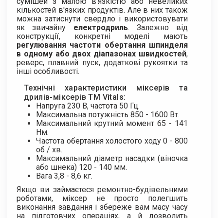
сумішей з малою в'язкістю або невеликих
кількостей в'язких продуктів. Але в них також
можна затиснути свердло і використовувати
як звичайну
електродриль
. Залежно від
конструкції, конкретні моделі мають
регулювання частоти обертання шпинделя
в одному або двох діапазонах швидкостей
,
реверс, плавний пуск, додаткові рукоятки та
інші особливості.
Технічні характеристики міксерів та
дрилів-міксерів ТМ Vitals:
Напруга 230 В, частота 50 Гц.
Максимальна потужність 850 - 1600 Вт.
Максимальний крутний момент 65 - 141
Нм.
Частота обертання холостого ходу 0 - 800
об / хв.
Максимальний діаметр насадки (віночка
або шнека) 120 - 140 мм.
Вага 3,8 - 8,6 кг.
Якщо ви займаєтеся ремонтно-будівельними
роботами, міксер не просто полегшить
виконання завдання і збереже вам масу часу
на підготовчих операціях, а й дозволить