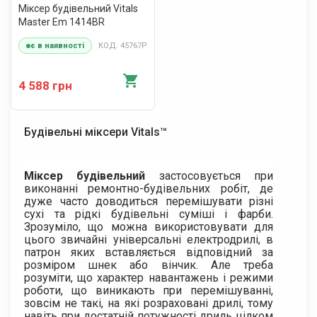
Міксер будівельний Vitals
Master Em 1414BR
КОД: 45767Р
є в наявності
4 588 грн
Будівельні міксери Vitals™
Міксер будівельний
застосовується при
виконанні ремонтно-будівельних робіт, де
дуже часто доводиться перемішувати різні
сухі та рідкі будівельні суміші і фарби.
Зрозуміло, що можна використовувати для
цього звичайні універсальні електродрилі, в
патрон яких вставляється відповідний за
розміром шнек або вінчик. Але треба
розуміти, що характер навантажень і режими
роботи, що виникають при перемішуванні,
зовсім не такі, на які розраховані дрилі, тому
навіть при достатній потужності дриль цілком