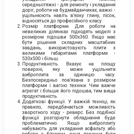
середньотяжкі - для ремонту і укладання
доріг, роботи на будмайданчиках, важкі -
ущільнюють навіть в'язку глину, пісок,
відносяться до професійного класу.
Розмір платформи. Для роботи на
невеликих ділянках підходять моделі з
розміром підошви 500х360. Якщо має
бути рішення складних масштабних
завдань, використовують плити з
великими габаритами платформи -
530х500 і більш.
Продуктивність. Вказує на площу
поверхні, яку може ущільнити
виброплита за одиницю часу.
Безпосередньо пов'язана з розміром
платформи і вагою техніки. Чим важче
агрегат і більше його підошва, тим вища
продуктивність.
Додаткові функції. У важкій техніці, як
правило, передбачається можливість
зворотного ходу - реверс. Без подібної
функції розгорнути обладнання буде
проблематично. Якщо виброплиту
набувають для укладання асфальту або
роботи з бітумом, вона повинна бути