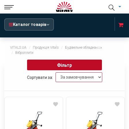
Каталог товарів
x
VITALS.UA
Продукція Vitals
Будівельне обладнання
Віброплити
Фільтр
Сортувати за: