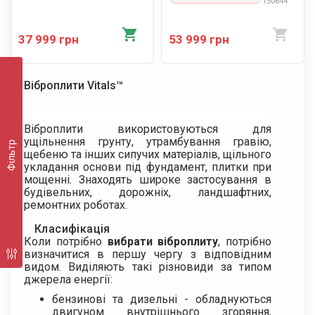
150644
37 999 грн
53 999 грн
Віброплити Vitals™
Віброплити використовуються для
ущільнення грунту, утрамбування гравію,
Фільтр
щебеню та інших сипучих матеріалів, щільного
укладання основи під фундамент, плитки при
мощенні. Знаходять широке застосування в
будівельних, дорожніх, ландшафтних,
ремонтних роботах.
Класифікація
Коли потрібно
вибрати віброплиту
, потрібно
визначитися в першу чергу з відповідним
видом. Виділяють такі різновиди за типом
джерела енергії:
бензинові та дизельні - обладнуються
двигуном внутрішнього згоряння,