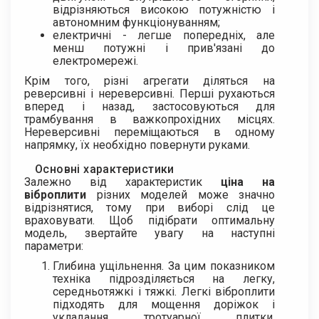
відрізняються високою потужністю і
автономним функціонуванням;
електричні - легше попередніх, але
менш потужні і прив'язані до
електромережі.
Крім того, різні агрегати діляться на
реверсивні і нереверсивні. Перші рухаються
вперед і назад, застосовуються для
трамбування в важкопрохідних місцях.
Нереверсивні переміщаються в одному
напрямку, їх необхідно повернути руками.
Основні характеристики
Залежно від характеристик
ціна на
віброплити
різних моделей може значно
відрізнятися, тому при виборі слід це
враховувати. Щоб підібрати оптимальну
модель, звертайте увагу на наступні
параметри:
Глибина ущільнення. За цим показником
техніка підрозділяється на легку,
середньотяжкі і тяжкі. Легкі віброплити
підходять для мощення доріжок і
укладання тротуарної плитки,