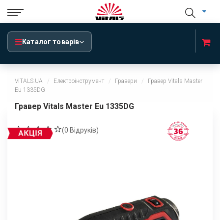
Каталог товарів
VITALS.UA
Електроінструмент
Гравери
Гравер Vitals Master
Eu 1335DG
Гравер Vitals Master Eu 1335DG
(
0
Відруків)