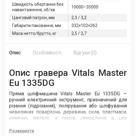
Швидкість обертання без
10000–35000
навантаження, об/хв
Цанговий патрон, мм
2,3 / 3,2
Габарити паковання, мм
332×102×262
Маса нетто/брутто, кг
2,5 / 2,7
Опис
Особливості
Відгуки (0)
Опис гравера Vitals Master
Eu 1335DG
Пряма шліфмашина Vitals Master Eu 1335DG —
ручний електричний інструмент, призначений для
різання (підрізання), полірування або шліфування
невеликих поверхонь деревини, скла, пластмаси,
каменю, металу, а також свердління в цих
матеріалах отворів малих діаметрів. Усі наведені
види робіт можна виконувати з дуже маленькими
Розвернути