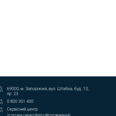
69000, м. Запоріжжя, вул. Штабна, буд. 13,
пр. 23.
0 800 301 400
Сервісний центр
(з питань гарантійного обслуговування)