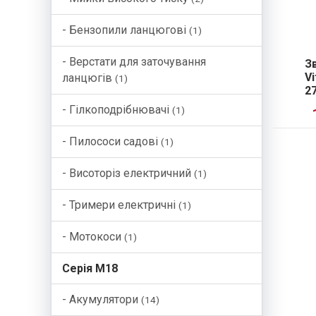
- Бензопили ланцюгові
(1)
- Верстати для заточування
З
Vi
ланцюгів
(1)
2
- Гілкоподрібнювачі
(1)
- Пилососи садові
(1)
- Висоторіз електричний
(1)
- Тримери електричні
(1)
- Мотокоси
(1)
Серія М18
- Акумулятори
(14)