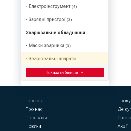
- Електроінструмент
(4)
- Зарядні пристрої
(3)
Зварювальне обладнання
- Маски зварника
(3)
- Зварювальні апарати
Показати бiльше
Головна
Проду
Про нас
Де ку
Співпраця
Співп
Новини
Акції