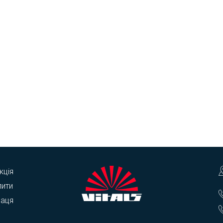
кція
пити
раця