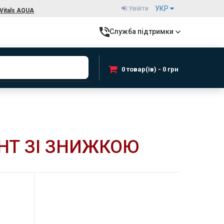
Увійти
УКР
Vitals AQUA
Служба підтримки
0 товар(ів) - 0 грн
НТ ЗІ ЗНИЖКОЮ