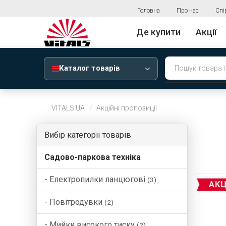
Головна
Про нас
Спі
Де купити
Акції
Каталог товарів
VITALS.UA
Акційні пропозиції
Вибір категорії товарів
Садово-паркова техніка
- Електропилки ланцюгові
(3)
- Повітродувки
(2)
- Мийки високого тиску
(2)