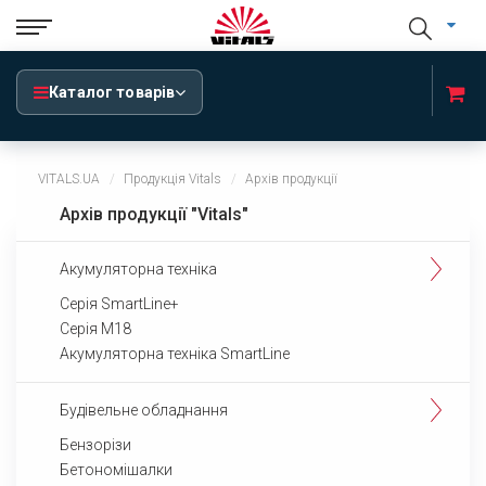
Каталог товарів
VITALS.UA
Продукція Vitals
Архів продукції
Архів продукції "Vitals"
Акумуляторна техніка
Серія SmartLine+
Серія М18
Акумуляторна техніка SmartLine
Будівельне обладнання
Бензорізи
Бетономішалки