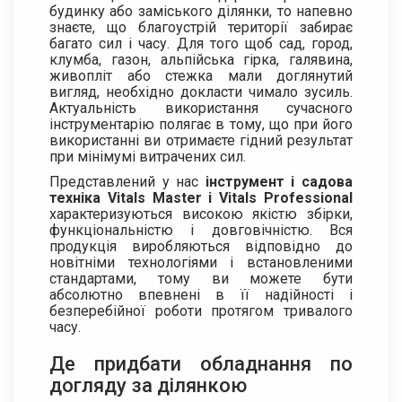
будинку або заміського ділянки, то напевно
знаєте, що благоустрій території забирає
багато сил і часу. Для того щоб сад, город,
клумба, газон, альпійська гірка, галявина,
живопліт або стежка мали доглянутий
вигляд, необхідно докласти чимало зусиль.
Актуальність використання сучасного
інструментарію полягає в тому, що при його
використанні ви отримаєте гідний результат
при мінімумі витрачених сил.
Представлений у нас
інструмент і садова
техніка Vitals Master і Vitals Professional
характеризуються високою якістю збірки,
функціональністю і довговічністю. Вся
продукція виробляються відповідно до
новітніми технологіями і встановленими
стандартами, тому ви можете бути
абсолютно впевнені в її надійності і
безперебійної роботи протягом тривалого
часу.
Де придбати обладнання по
догляду за ділянкою