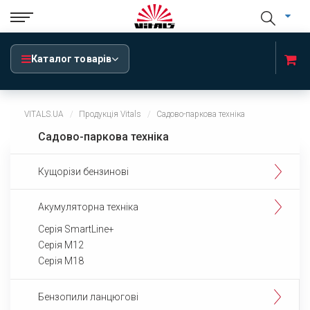
Каталог товарів
VITALS.UA
Продукція Vitals
Садово-паркова техніка
Садово-паркова техніка
Кущорізи бензинові
Акумуляторна техніка
Серія SmartLine+
Серія М12
Серія М18
Бензопили ланцюгові