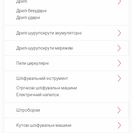
Дрилі
Дрилі безударні
Дрилі ударні
Дрилі-шурупокрути акумуляторні
Дрилі-шурупокрути мережеві
Пили циркулярні
Шліфувальний інструмент
Cтрічкові шліфувальні машини
Електричний напилок
Штроборізи
Кутові шліфувальні машини