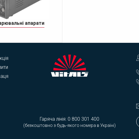
арювальні апарати
кція
пити
раця
Гаряча лінія:
0 800 301 400
(безкоштовно з будь-якого номера в Україні)