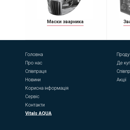
Маски зварника
Зв
Головна
Проду
Про нас
Де ку
Співпраця
Співп
Новини
Акції
Корисна інформація
Сервіс
Контакти
Vitals AQUA