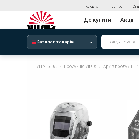
Головна
Про нас
Спі
Де купити
Акції
Каталог товарів
VITALS.UA
Продукція Vitals
Архів продукції