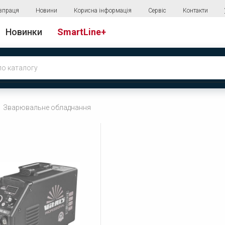
впраця
Новини
Корисна інформація
Сервіс
Контакти
Новинки
SmartLine+
Зварювальне обладнання