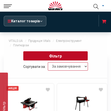
Каталог товарів
x
VITALS.UA
Продукція Vitals
Електроінструмент
Плиткорізи
Фільтр
Сортувати за:
АКЦІЯ
Фільтр