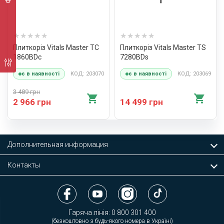
Плиткоріз Vitals Master TC
Плиткоріз Vitals Master TS
1860BDc
7280BDs
КОД: 203070
КОД: 203069
є в наявності
є в наявності
3 489 грн
2 966 грн
14 499 грн
Дополнительная информация
Контакты
Гаряча лінія:
0 800 301 400
(безкоштовно з будь-якого номера в Україні)