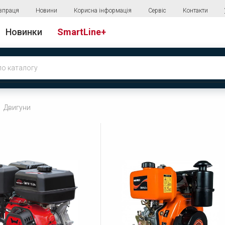
впраця
Новини
Корисна інформація
Сервіс
Контакти
Новинки
SmartLine+
Двигуни