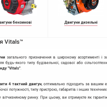
вигуни бензинові
Двигуни дизельні
 Vitals™
уни
загального призначення в широкому асортименті і з
я будь-якого типу будівельної, садової або сільгосптех
нду "Vitals"
.
ити 4 тактний двигун
, оптимально підходить за вашим
чої потужності, типу пристрою, габаритів і інших технічних
вітчизняному ринку. При цьому, ви отримуєте як гарантію