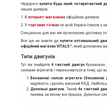
Недорого
купити будь-який чотиритактний д
наших дилерів:
1. В
інтернет-магазинах
офіційних дилерів.
2. У
торгових точках
по всій Україні (також у н
Спеціально для вас ми організуємо доставку то
Все ще не знаєте де
купити оптимальний дви
офіційний магазин VITALS™
, який допоможе ва
Типи двигунів
Тут ви знайдете
4 тактний двигун
буквально д
силових агрегатів і переконається в тому, що 
Бензинові силові агрегати (бензинові 
надійність і досить високий ККД. Найбіль
Дизельні двигуни
. Такий
4х тактний дв
палива, на якому він працює. Дизельні си