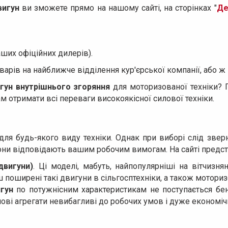
вигун
ви зможете прямо на нашому сайті, на сторінках "
Де
аших офіційних дилерів).
варів на найближче відділення кур'єрської компанії, або 
гун внутрішнього згоряння
для моторизованої техніки? 
м отримати всі переваги високоякісної силової техніки.
ля будь-якого виду техніки. Однак при виборі слід зверн
вони відповідають вашим робочим вимогам. На сайті предс
двигуни)
. Ці моделі, мабуть, найпопулярніші на вітчизня
ш поширені такі двигуни в сільгосптехніки, а також мотори
игун
по потужнісним характеристикам не поступається бе
лові агрегати невибагливі до робочих умов і дуже економічн