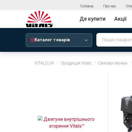
Головна
Про нас
Спі
Де купити
Акції
Каталог товарів
VITALS.UA
Продукція Vitals
Силова техніка