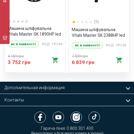
(1)
Машина шліфувальна
Машина шліфувальна
Vitals Master SK 1890HP led
Vitals Master SK 2388HP led
КОД: 191164
є в наявності
КОД: 191165
є в наявності
4 169 грн
7 599 грн
3 752 грн
6 839 грн
Дополнительная информация
Контакты
Гаряча лінія:
0 800 301 400
(безкоштовно з будь-якого номера в Україні)