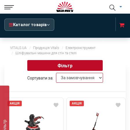
Каталог товарів
x
VITALS.UA
Продукція Vitals
Електроінструмент
Шлiфувальнi машини для стiн та стелi
Фільтр
Сортувати за:
АКЦІЯ
АКЦІЯ
Фільтр