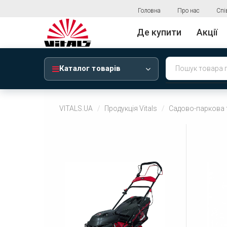
Головна
Про нас
Спі
Де купити
Акції
Каталог товарів
VITALS.UA
Продукція Vitals
Садово-паркова 