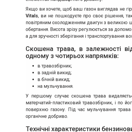
Якщо ви хочете, щоб ваш газон виглядав не гір
Vitals
, ви не пошкодуєте про своє рішення, та
повітряним охолодженням двигун з великою шв
обертання. Висота зрізу регулюється за допомо
а для зручності зберігання і транспортування в
Скошена трава, в залежності ві
одному з чотирьох напрямків:
в травозбірник;
в задній викид;
в бічній викид;
на мульчування.
У першому случає скошена трава видаляєтьс
матерчатий-пластиковий травозбірник, і по йо
поверхню газону. Під час мульчування трав
органічне добриво.
Технічні характеристики бензинов