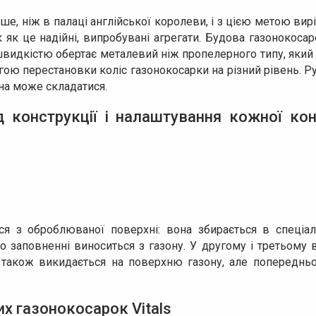
ше, ніж в палаці англійської королеви, і з цією метою ви
к як це надійні, випробувані агрегати. Будова газонокоса
идкістю обертає металевий ніж пропелерного типу, який з
гою перестановки коліс газонокосарки на різний рівень. Р
она може складатися.
д конструкції і налаштування кожної кон
я з оброблюваної поверхні: вона збирається в спеціал
го заповненні виноситься з газону. У другому і третьому
а також викидається на поверхню газону, але попереднь
их газонокосарок Vitals