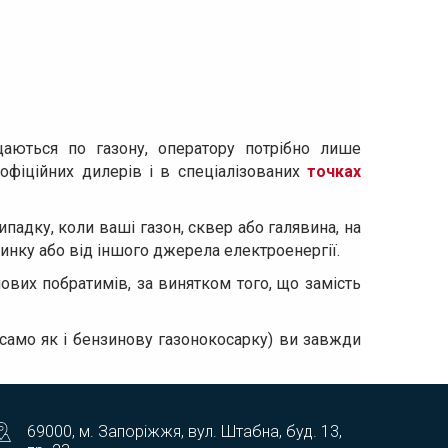
аються по газону, оператору потрібно лише
фіційних дилерів і в спеціалізованих
точках
ипадку, коли ваші газон, сквер або галявина, на
динку або від іншого джерела електроенергії.
ових побратимів, за винятком того, що замість
ак само як і бензинову газонокосарку) ви завжди
69000, м. Запоріжжя, вул. Штабна, буд. 13,