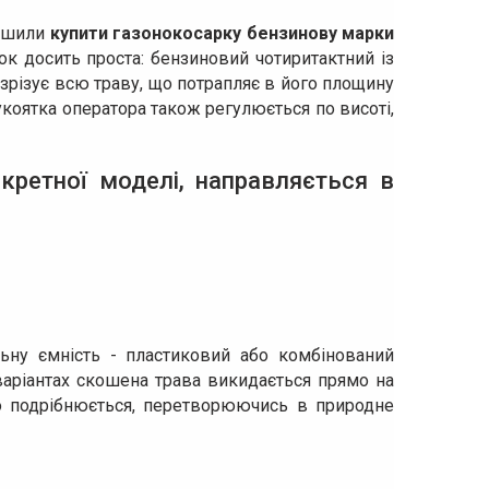
рішили
купити газонокосарку бензинову марки
рок досить проста: бензиновий чотиритактний із
різує всю траву, що потрапляє в його площину
укоятка оператора також регулюється по висоті,
кретної моделі, направляється в
ьну ємність - пластиковий або комбінований
 варіантах скошена трава викидається прямо на
о подрібнюється, перетворюючись в природне