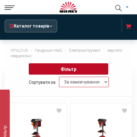
Каталог товарів
x
VITALS.UA
Продукція Vitals
Електроінструмент
Верстати
свердлильні
Фільтр
Сортувати за:
Фільтр