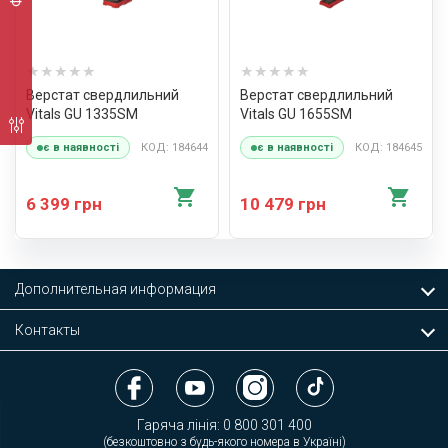
Верстат свердлильний
Верстат свердлильний
Vitals GU 1335SM
Vitals GU 1655SM
КОД: 184644
КОД: 184645
є в наявності
є в наявності
6 399 грн
10 479 грн
Дополнительная информация
Контакты
Гаряча лінія:
0 800 301 400
(безкоштовно з будь-якого номера в Україні)