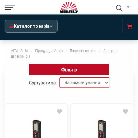
Каталог товарів
x
VITALS.UA
Продукція Vitals
Лазерна техніка
Лазерні
далекоміри
Фільтр
Сортувати за: