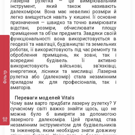
Лазерна рулетка — це вимірювальний
інструмент, який також називають
далекоміром. Вона має невеликі розміри й
легко вміщується навіть у кишені. Її основне
призначення — швидко та точно вимірювати
відстані, розміри, обчислювати площу
приміщення та об’єм предмета. Завдяки своїй
функціональності вона використовується в
геодезії та навігації, будівництві та земельних
роботах, її використовують під час ремонту та
оброблення приміщень, як зовні, так і
всередині будівель. Її активно
використовують військові, зв’язківці,
енергетики, лісники та мисливці. Лазерна
Фільтр
рулетка або (далекомір) стала незамінним
приладом як для професіоналів, так і
аматорів.
Переваги моделей Vitals
Чому вам варто придбати лазерну рулетку? У
сучасному світі важко знайти щось, що не
можна було б виміряти за допомогою
лазерного далекоміра. Цей прилад став
незамінним інструментом для будівельників
та інженерів, яким необхідно знати довжину