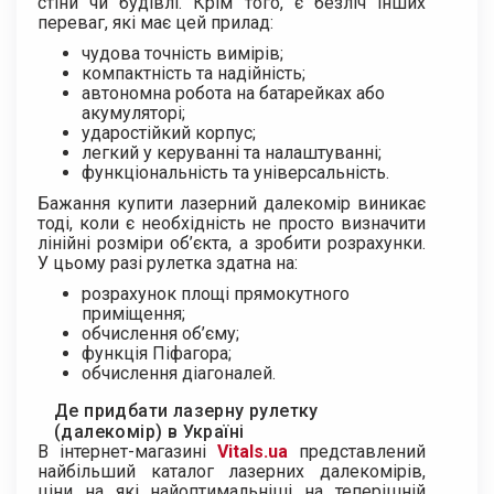
стіни чи будівлі. Крім того, є безліч інших
переваг, які має цей прилад:
чудова точність вимірів;
компактність та надійність;
автономна робота на батарейках або
акумуляторі;
ударостійкий корпус;
легкий у керуванні та налаштуванні;
функціональність та універсальність.
Бажання купити лазерний далекомір виникає
тоді, коли є необхідність не просто визначити
лінійні розміри об’єкта, а зробити розрахунки.
У цьому разі рулетка здатна на:
розрахунок площі прямокутного
приміщення;
обчислення об’єму;
функція Піфагора;
обчислення діагоналей.
Де придбати лазерну рулетку
(далекомір) в Україні
В інтернет-магазині
Vitals.ua
представлений
найбільший каталог лазерних далекомірів,
ціни на які найоптимальніші на теперішній