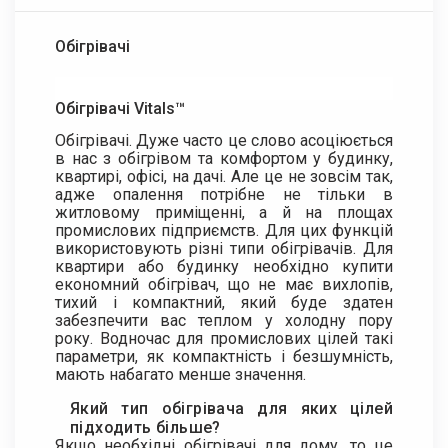
Обігрівачі
Обігрівачі Vitals™
Обігрівачі. Дуже часто це слово асоціюється
в нас з обігрівом та комфортом у будинку,
квартирі, офісі, на дачі. Але це не зовсім так,
адже опалення потрібне не тільки в
житловому приміщенні, а й на площах
промислових підприємств. Для цих функцій
використовують різні типи обігрівачів. Для
квартири або будинку необхідно купити
економний обігрівач, що не має вихлопів,
тихий і компактний, який буде здатен
забезпечити вас теплом у холодну пору
року. Водночас для промислових цілей такі
параметри, як компактність і безшумність,
мають набагато менше значення.
Який тип обігрівача для яких цілей
підходить більше?
Якщо необхідні обігрівачі для дому, то це