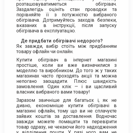
розташовуватиметься обігрівач.
Заздалегідь оцініть стан проводки та
порівняйте її з потужністю вибраного
обігрівача. Дотримуйтесь заходів безпеки,
вказаних в інструкції, після запуску
обігрівача в експлуатацію.
Де придбати обігрівачі недорого?
Як завжди, вибір стоїть між придбанням
товару офлайн чи онлайн.
Купити обігрівач в інтернет магазині
простіше, коли ви вже визначилися з
моделлю та виробником. До того ж у таких
магазинах часто проходять акції та можна
непогано заощадити. Плюс швидкість
замовлення. Один клік — і ви щасливий
власник вибраного вами товару!
Заразом звичніше для багатьох і, як не
дивно, економніше купити обігрівачі в
магазині офлайн, тому що ви не сплачуєте
зайвих коштів за доставлення. Водночас
завжди можете помацати та перевірити
товар одразу, не чекаючи його надходження
у відділення пошти. У разі чого вам не