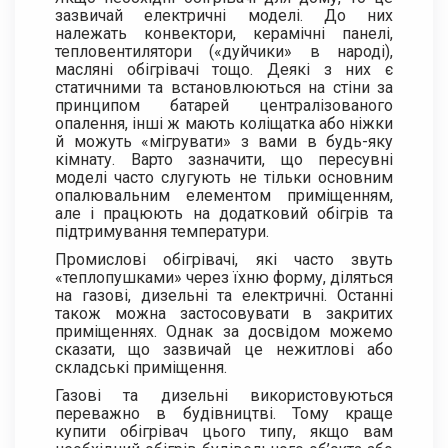
зазвичай електричні моделі. До них
належать конвектори, керамічні панелі,
тепловентилятори («дуйчики» в народі),
масляні обігрівачі тощо. Деякі з них є
статичними та встановлюються на стіни за
принципом батарей централізованого
опалення, інші ж мають коліщатка або ніжки
й можуть «мігрувати» з вами в будь-яку
кімнату. Варто зазначити, що пересувні
моделі часто слугують не тільки основним
опалювальним елементом приміщенням,
але і працюють на додатковий обігрів та
підтримування температури.
Промислові обігрівачі, які часто звуть
«теплопушками» через їхню форму, діляться
на газові, дизельні та електричні. Останні
також можна застосовувати в закритих
приміщеннях. Однак за досвідом можемо
сказати, що зазвичай це нежитлові або
складські приміщення.
Газові та дизельні використовуються
переважно в будівництві. Тому краще
купити обігрівач цього типу, якщо вам