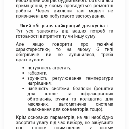
необхідний обігрів будівельного об’єкта або
приміщення, у якому проводяться ремонтні
роботи. Через вихлопи такі моделі не
призначені для побутового застосування.
Який обігрівач найкращий для купівлі
Тут усе залежить від ваших потреб та
готовності витратити ту чи іншу суму.
Але якщо говорити про технічні
характеристики, то на якому б типі
обігрівачів ви не зупинилися, треба
враховувати:
потужність агрегату;
габарити;
зручність регулювання температури
нагрівання;
наявність системи безпеки (решітки
для тепло- та інфрачервоних
обігрівачів, ручки та коліщатка для
масляних, автоматична система
вимкнення для конвекторів тощо).
Крім основних параметрів, на які необхідно
звертати увагу під час вибору, не забувайте
про оцінку приміщення, у якому