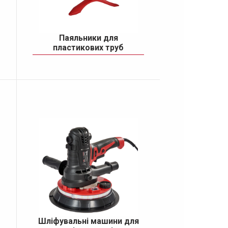
Паяльники для
пластикових труб
сів
Шлiфувальнi машини для