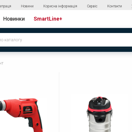
впраця
Новини
Корисна інформація
Сервіс
Контакти
Новинки
SmartLine+
нт