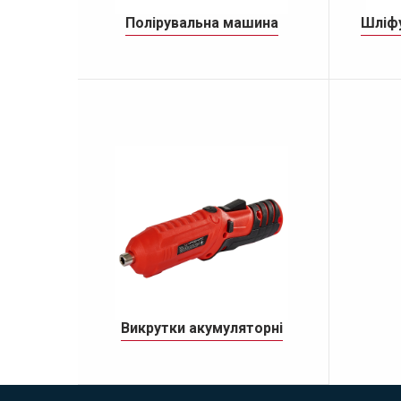
Полірувальна машина
Шліфу
Cтріч
Ор
Викрутки акумуляторні