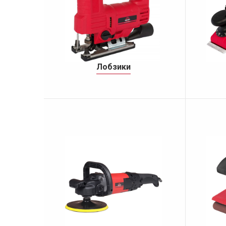
Лобзики
Шліфу