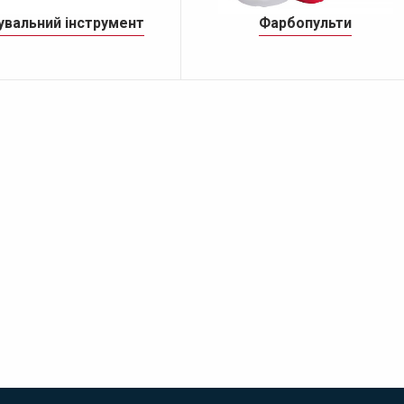
вальний інструмент
Фарбопульти
кові шліфувальні машини
Віброшліфмашини
Верстати точильні
бітальні шліфмашини
ДЕТАЛЬНІШЕ