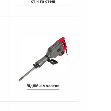
стiн та стелi
Bідбійні молотки