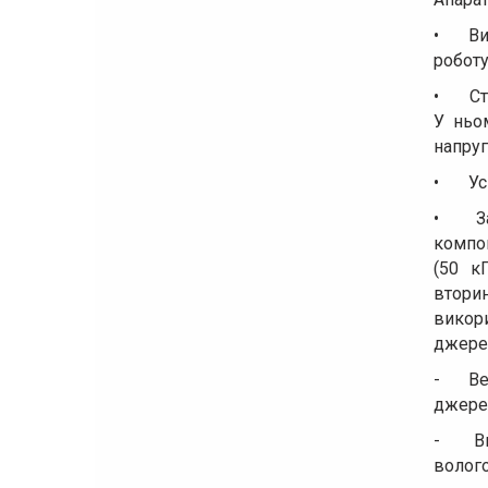
•
Ви
роботу
•
Ст
У ньо
напруг
•
Ус
•
З
компон
(50 к
втори
викор
джерел
-
Ве
джер
-
В
волого