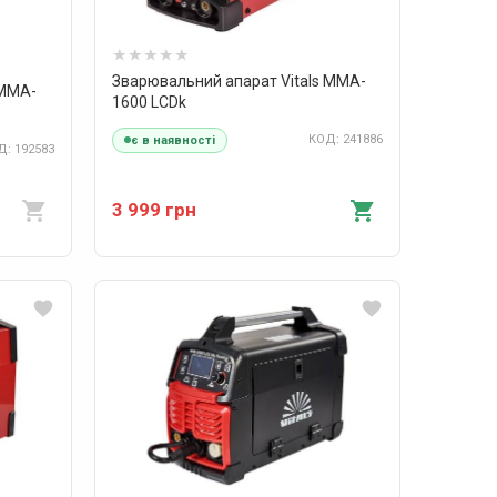
Зварювальний апарат Vitals MMA-
 MMA-
1600 LCDk
КОД: 241886
є в наявності
: 192583
3 999 грн