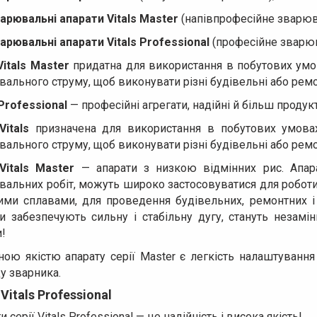
арювальні апарати Vitals Master
(напівпрофесійне зварюв
арювальні апарати Vitals Professional
(професійне зварюв
Vitals Master
придатна для використання в побутових умо
ального струму, щоб виконувати різні будівельні або ремо
 Professional
— професійні агрегати, надійні й більш проду
Vitals
призначена для використання в побутових умовах
ального струму, щоб виконувати різні будівельні або ремо
Vitals Master
— апарати з низкою відмінних рис. Апара
вальних робіт, можуть широко застосовуватися для робот
ними сплавами, для проведення будівельних, ремонтних і
ти забезпечують сильну і стабільну дугу, стануть незам
!
тною якістю апарату серії Master є легкість налаштуван
у зварника.
Vitals Professional
и серії Vitals Professional — це надійність і висока якість!