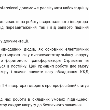
rofessional допоможе реалізувати найскладнішу
 впливають на роботу зварювального інвертора.
ід перевантаження, так і від зайвого падіння
 у документації.
идкодійних діодів, як основних електричних
еретворюється у високочастотну змінну напругу
го феритового трансформатора. Отримана на
ься в постійну. Цей принцип роботи дає змогу
міру і значно знизити вагу обладнання. ККД
 ПН інвертора говорять про професійний статус
ід час роботи в складних умовах підвищеної
ртор скидає напругу до безпечного значення.