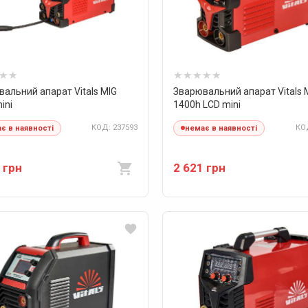
альний апарат Vitals MIG
Зварювальний апарат Vitals
ini
1400h LCD mini
КОД: 237593
КОД
є в наявності
немає в наявності
 грн
2 621 грн