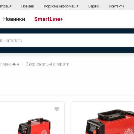
впраця
Новини
Корисна інформація
Сервіс
Контакти
Новинки
SmartLine+
ладнання
Зварювальні апарати