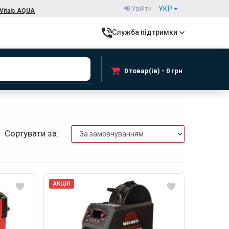
Увійти
УКР
Vitals AQUA
Служба підтримки
0 товар(ів) - 0 грн
Сортувати за:
АКЦІЯ