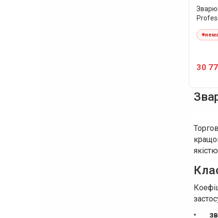
Зварюв
Profes
Puls
нема
30 77
Звар
Торго
кращо
якістю
Кла
Коефі
застос
•
зв