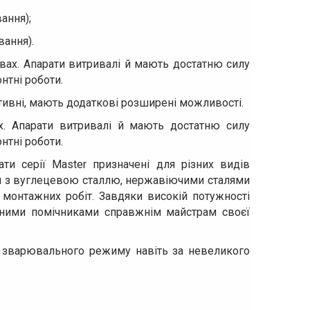
ання);
ання).
вах. Апарати витривалі й мають достатню силу
нтні роботи.
ктивні, мають додаткові розширені можливості.
. Апарати витривалі й мають достатню силу
нтні роботи.
ти серії Master призначені для різних видів
и з вуглецевою сталлю, нержавіючими сталями
 монтажних робіт. Завдяки високій потужності
інними помічниками справжнім майстрам своєї
ня зварювального режиму навіть за невеликого