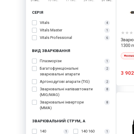
3 тис.
10 тис.
17 тис.
24 тис.
31 тис.
СЕРІЯ
Vitals
4
Vitals Master
1
Vitals Professional
6
Зварюв
1300 m
ВИД ЗВАРЮВАННЯ
нема
Плазморізи
1
Багатофункціональні
2
3 902
зварювальні апарати
Аргонодугові апарати (TIG)
2
Зварювальні напівавтомати
8
(MIG/MAG)
Зварювальні інвертори
8
(MMA)
ЗВАРЮВАЛЬНИЙ СТРУМ, А
140
140 160
1
1