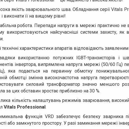
сока якість зварювального шва. Обладнання серії Vitals P
 і виконати її на вищому рівні!
абільна робота. Перепади напруги в мережі практично не
му використовуються найсучасніші системи захисту, як в
и.
і технічні характеристики апаратів відповідають заявленим
авдяки використанню потужних IGBT-транзисторів і шв
ентів інвертора, випрямлена напруга мережі (50/60 Гц) п
Гц), яка подається на первинну обмотку понижувально
нній обмотці змінна високочастотна напруга перетворюєт
истовувати силовий трансформатор значно меншого роз
а за цих обставин зростає приблизно на 30 %.
лика кількість налаштувань режимів зварювання, високий
ел
Vitals Professional
.
имикальна функція VRD забезпечує безпеку зварника п
сті або замкнутого простору. У разі замикання мережі інве