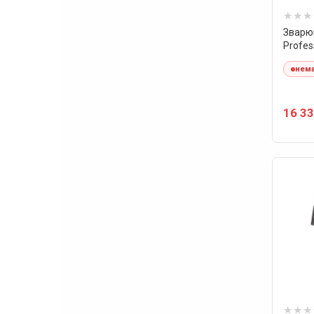
Зварюв
Profes
нема
16 33