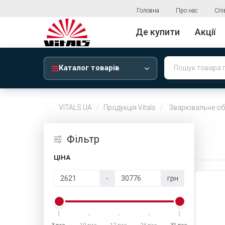
Головна
Про нас
Спі
Де купити
Акції
Каталог товарів
VITALS.UA
Продукція Vitals
Зварювальне об
Фiльтр
ЦІНА
-
грн