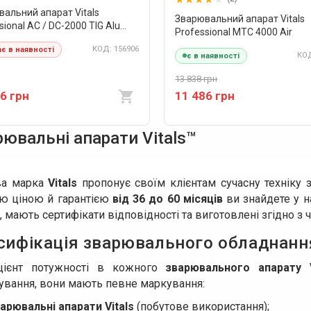
альний апарат Vitals
Зварювальний апарат Vitals
sional AC / DC-2000 TIG Alu
Professional MTC 4000 Air
КОД: 156906
є в наявності
КОД
є в наявності
13 838 грн
6 грн
11 486 грн
ювальні апарати Vitals™
ва марка
Vitals
пропонує своїм клієнтам сучасну техніку
ю ціною й гарантією
від 36 до 60 місяців
ви знайдете у н
, мають сертифікати відповідності та виготовлені згідно з
сифікація зварювального обладнанн
цієнт потужності в кожного
зварювального апарату V
ування, вони мають певне маркування:
арювальні апарати Vitals
(побутове використання);