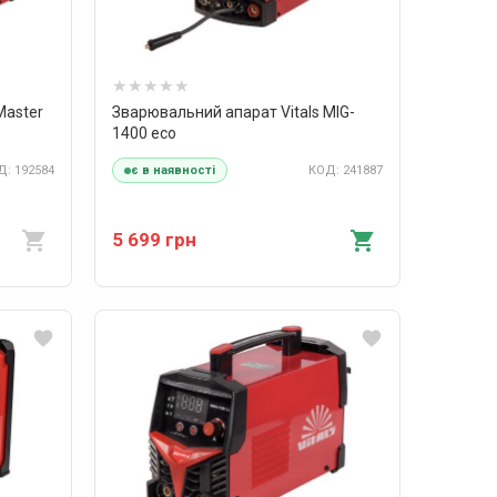
Master
Зварювальний апарат Vitals MIG-
1400 есо
: 192584
КОД: 241887
є в наявності
5 699 грн