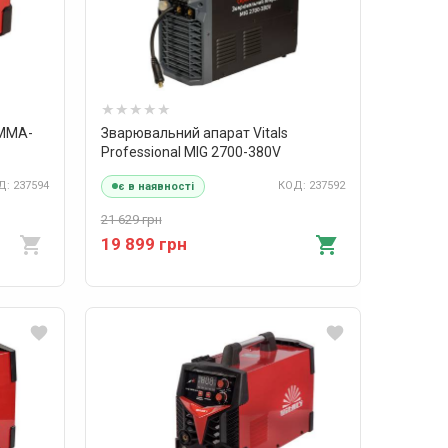
 MMA-
Зварювальний апарат Vitals
Professional MIG 2700-380V
: 237594
КОД: 237592
є в наявності
21 629 грн
19 899 грн