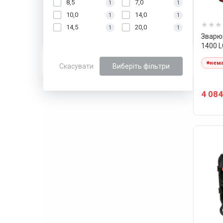
8,5
7,0
1
1
10,0
14,0
1
1
14,5
20,0
1
1
Зварю
1400 L
нема
Скасувати
Виберіть фільтри
4 084