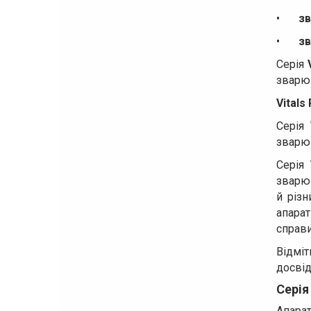
•
зв
•
зв
Серія
зварюв
Vitals
Серія
зварюв
Серія
зварю
й різ
апара
справи
Відмі
досвід
Серія 
Апарат