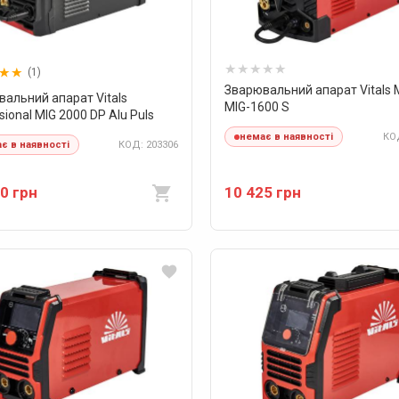
(1)
Зварювальний апарат Vitals 
альний апарат Vitals
MIG-1600 S
sional MIG 2000 DP Alu Puls
КОД
немає в наявності
КОД: 203306
є в наявності
0 грн
10 425 грн