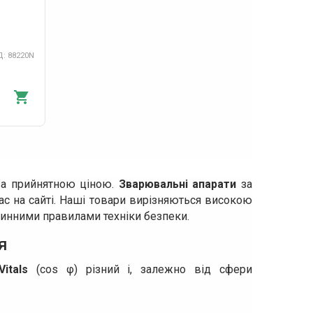
: 88220N
 за прийнятною ціною.
Зварювальні апарати
за
ас на сайті. Наші товари вирізняються високою
 чинними правилами техніки безпеки.
я
itals
(cos φ) різний і, залежно від сфери