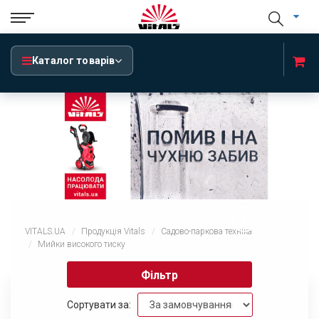
Каталог товарів
x
VITALS.UA
Продукція Vitals
Садово-паркова техніка
Мийки високого тиску
Фільтр
Сортувати за: