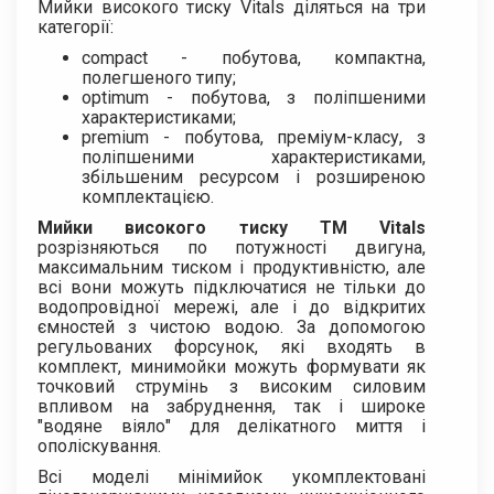
Мийки високого тиску Vitals діляться на три
категорії:
compact - побутова, компактна,
полегшеного типу;
optimum - побутова, з поліпшеними
характеристиками;
premium - побутова, преміум-класу, з
поліпшеними характеристиками,
збільшеним ресурсом і розширеною
комплектацією.
Мийки високого тиску ТМ Vitals
розрізняються по потужності двигуна,
максимальним тиском і продуктивністю, але
всі вони можуть підключатися не тільки до
водопровідної мережі, але і до відкритих
ємностей з чистою водою. За допомогою
регульованих форсунок, які входять в
комплект, минимойки можуть формувати як
точковий струмінь з високим силовим
впливом на забруднення, так і широке
"водяне віяло" для делікатного миття і
ополіскування.
Всі моделі мінімийок укомплектовані