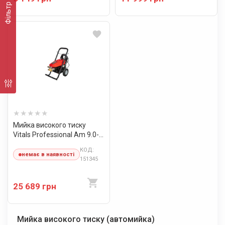
Фільтр
Мийка високого тиску
Vitals Professional Am 9.0-
220w commercial
КОД:
немає в наявності
151345
25 689 грн
Мийка високого тиску (автомийка)