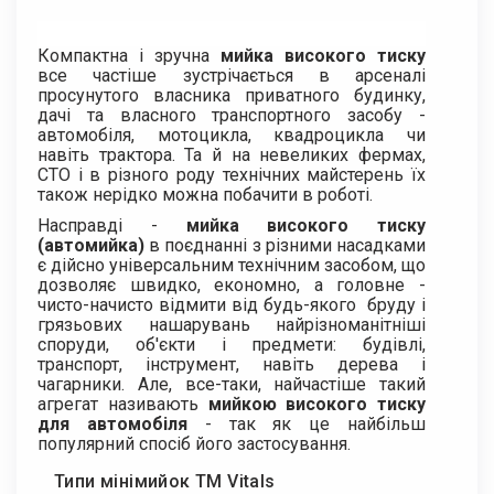
Компактна і зручна
мийка високого тиску
все частіше зустрічається в арсеналі
просунутого власника приватного будинку,
дачі та власного транспортного засобу -
автомобіля, мотоцикла, квадроцикла чи
навіть трактора. Та й на невеликих фермах,
СТО і в різного роду технічних майстерень їх
також нерідко можна побачити в роботі.
Насправді -
мийка високого тиску
(автомийка)
в поєднанні з різними насадками
є дійсно універсальним технічним засобом, що
дозволяє швидко, економно, а головне -
чисто-начисто відмити від будь-якого бруду і
грязьових нашарувань найрізноманітніші
споруди, об'єкти і предмети: будівлі,
транспорт, інструмент, навіть дерева і
чагарники. Але, все-таки, найчастіше такий
агрегат називають
мийкою високого тиску
для автомобіля
- так як це найбільш
популярний спосіб його застосування.
Типи мінімийок ТМ Vitals