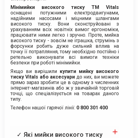
Мінімийки високого тиску ТМ Vitals
оснащені потужними електродвигунами,
надійними насосами і міцними шлангами
високого тиску. Вони сконструйовані з
урахуванням всіх новітніх вимог ергономіки,
працювати ними легко і зручно. Проте, мийка
високого тиску - зовсім не іграшка, струмінь з
форсунки робить дуже сильний вплив на
точку її потрапляння, тому необхідно постійно і
ретельно виконувати всі вимоги техніки
безпеки при роботі мінімийки.
Якщо ви вирішили
купити мийку високого
тиску Vitals або аксесуари
до них, ви можете
прямо зараз зробити це в одному з численних
інтернет-магазинів або ж у звичайній торговій
точці, що спеціалізується на товарах даного
типу.
Телефон нашої гарячої лінії:
0 800 301 400
✓ Які мийки високого тиску