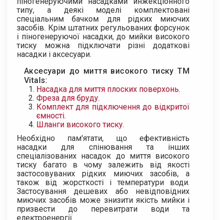
піногенеруючими насадками инжекціонного
типу, а деякі моделі комплектовані
спеціальним бачком для рідких миючих
засобів. Крім штатних регульованих форсунок
і піногенеруючої насадки, до мийки високого
тиску можна підключати різні додаткові
насадки і аксесуари.
Аксесуари до миття високого тиску ТМ
Vitals:
Насадка для миття плоских поверхонь
.
Фреза для бруду
.
Комплект для підключення до відкритої
ємності
.
Шланги високого тиску
.
Необхідно пам'ятати, що ефективність
насадки для спінювання та інших
спеціалізованих насадок до миття високого
тиску багато в чому залежить від якості
застосовуваних рідких миючих засобів, а
також від жорсткості і температури води.
Застосування дешевих або невідповідних
миючих засобів може знизити якість мийки і
призвести до перевитрати води та
електроенергії.