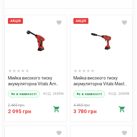
АКЦІЯ
АКЦІЯ
Мийка високого тиску
Мийка високого тиску
акумуляторна Vitals Am
акумуляторна Vitals Master
1830n-1Kit
Am 1860n3-2Kit
КОД: 243496
КОД: 243498
є в наявності
є в наявності
2 465 грн
4 465 грн
2 095 грн
3 780 грн