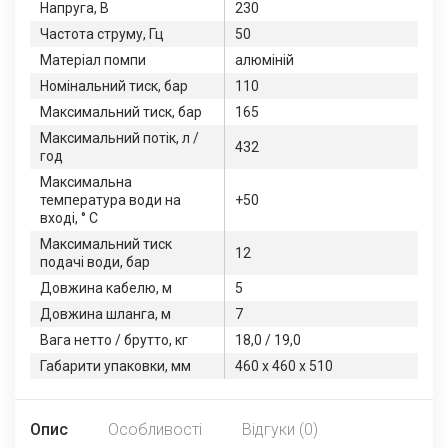
Напруга, В
230
Частота струму, Гц
50
Матеріал помпи
алюміній
Номінальний тиск, бар
110
Максимальний тиск, бар
165
Максимальний потік, л /
432
год
Максимальна
температура води на
+50
вході, ° С
Максимальний тиск
12
подачі води, бар
Довжина кабелю, м
5
Довжина шланга, м
7
Вага нетто / брутто, кг
18,0 / 19,0
Габарити упаковки, мм
460 х 460 х 510
Опис
Особливості
Відгуки (0)