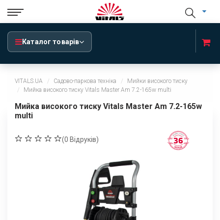
Каталог товарів
VITALS.UA
Садово-паркова техніка
Мийки високого тиску
Мийка високого тиску Vitals Master Am 7.2-165w multi
Мийка високого тиску Vitals Master Am 7.2-165w
multi
(
0
Відруків)