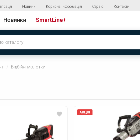
впраця
Новини
Корисна інформація
Сервіс
Контакти
Новинки
SmartLine+
нт
Bідбійні молотки
АКЦІЯ