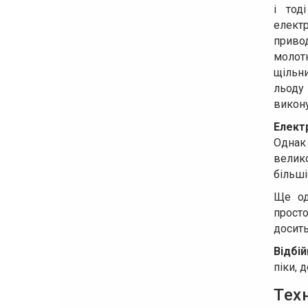
і тод
елект
приво
молот
щільн
льоду
викону
Елект
Однак
велик
більші
Ще о
просто
досить
Відбій
піки, 
Тех