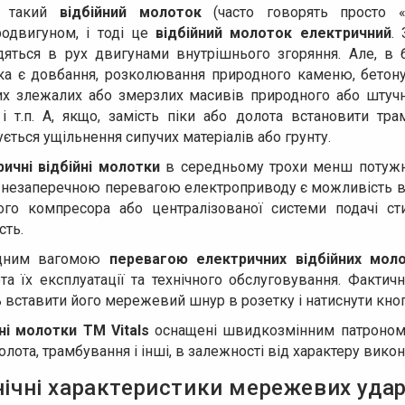
і такий
відбійний молоток
(часто говорять просто 
родвигуном, і тоді це
відбійний молоток електричний
.
дяться в рух двигунами внутрішнього згоряння. Але, в 
ка є довбання, розколювання природного каменю, бетону 
их злежалих або змерзлих масивів природного або штучно
 і т.п. А, якщо, замість піки або долота встановити тр
ється ущільнення сипучих матеріалів або грунту.
ричні відбійні молотки
в середньому трохи менш потужні,
 незаперечною перевагою електроприводу є можливість ви
ого компресора або централізованої системи подачі ст
сть.
дним вагомою
перевагою електричних відбійних моло
та їх експлуатації та технічного обслуговування. Факти
 вставити його мережевий шнур в розетку і натиснути кн
ні молотки ТМ Vitals
оснащені швидкозмінним патроном,
долота, трамбування і інші, в залежності від характеру вико
нічні характеристики мережевих ударн