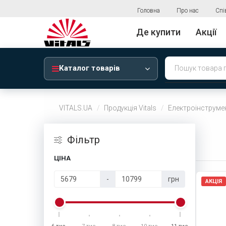
Головна
Про нас
Спі
Де купити
Акції
Каталог товарів
VITALS.UA
Продукція Vitals
Електроінструме
Фiльтр
ЦІНА
-
грн
АКЦІЯ