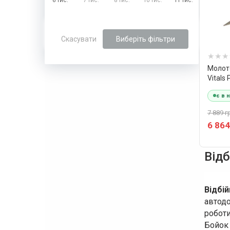
6 тис.
7 тис.
8 тис.
10 тис.
11 тис.
Скасувати
Виберіть фільтри
Молот
Vitals
є в 
7 889 г
6 864
Відб
Відбі
автодо
роботи
Бойок 