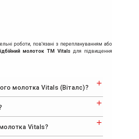
льні роботи, пов'язані з переплануванням або
ідбійний молоток ТМ Vitals
для підвищення
го молотка Vitals (Віталс)?
?
 молотка Vitals?