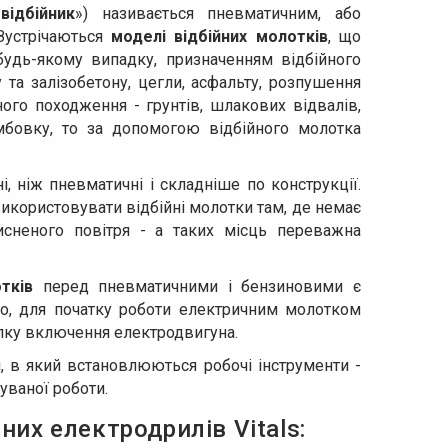
«
відбійник
») називається пневматичним, або
 Зустрічаються
моделі відбійних молотків
, що
будь-якому випадку, призначенням відбійного
та залізобетону, цегли, асфальту, розпушення
го походження - грунтів, шлакових відвалів,
амбовку, то за допомогою відбійного молотка
 ніж пневматичні і складніше по конструкції.
користовувати відбійні молотки там, де немає
исненого повітря - а таких місць переважна
тків
перед пневматичними і бензиновими є
чно, для початку роботи електричним молотком
опку включення електродвигуна.
 в який встановлюються робочі інструменти -
нуваної роботи.
их електродрилів Vitals: