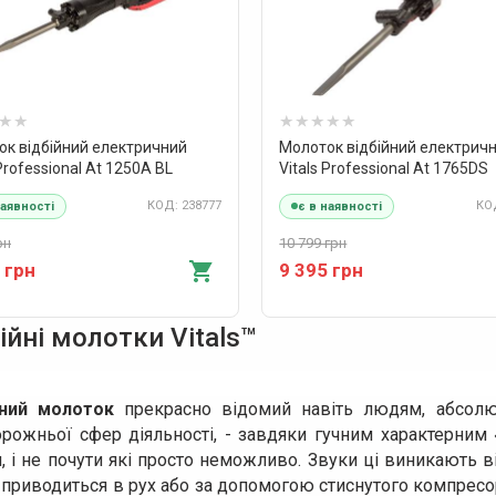
ок відбійний електричний
Молоток відбійний електрич
 Professional At 1250A BL
Vitals Professional At 1765DS
КОД: 238777
КОД
наявності
є в наявності
рн
10 799 грн
 грн
9 395 грн
ійні молотки Vitals™
йний молоток
прекрасно відомий навіть людям, абсолют
рожньої сфер діяльності, - завдяки гучним характерним 
, і не почути які просто неможливо. Звуки ці виникають ві
приводиться в рух або за допомогою стиснутого компресо