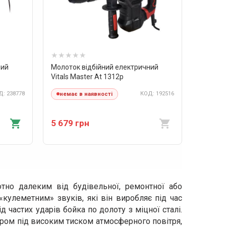
ний
Молоток відбійний електричний
Vitals Master At 1312p
: 238778
КОД: 192516
немає в наявності
5 679 грн
но далеким від будівельної, ремонтної або
«кулеметним» звуків, які він виробляє під час
д частих ударів бойка по долоту з міцної сталі.
ром під високим тиском атмосферного повітря,