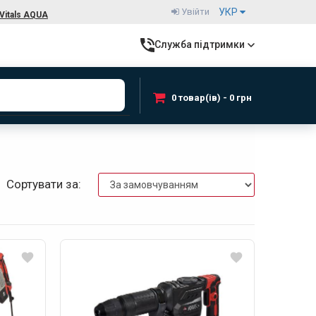
Увійти
УКР
Vitals AQUA
Служба підтримки
0 товар(ів) - 0 грн
Сортувати за: