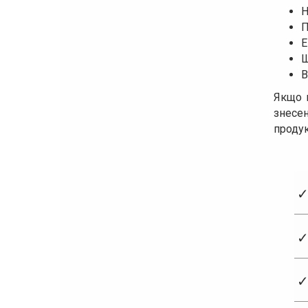
Н
П
Е
Ш
В
Якщо в
знесе
продук
✓
✓
✓