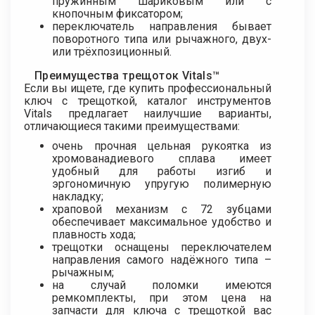
пружинным шариковым или с
кнопочным фиксатором;
переключатель направления бывает
поворотного типа или рычажного, двух-
или трёхпозиционный.
Преимущества трещоток Vitals™
Если вы ищете, где купить профессиональный
ключ с трещоткой, каталог инструментов
Vitals предлагает наилучшие варианты,
отличающиеся такими преимуществами:
очень прочная цельная рукоятка из
хромованадиевого сплава имеет
удобный для работы изгиб и
эргономичную упругую полимерную
накладку;
храповой механизм с 72 зубцами
обеспечивает максимальное удобство и
плавность хода;
трещотки оснащены переключателем
направления самого надёжного типа –
рычажным;
на случай поломки имеются
ремкомплекты, при этом цена на
запчасти для ключа с трещоткой вас