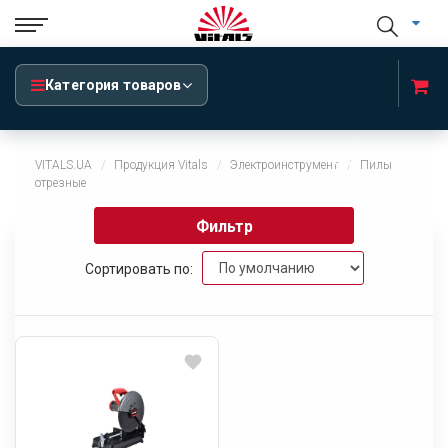
Категория товаров
x
VITALS.UA
Продукция Vitals
Электроинструмент
Пилы
отрезные
Фильтр
Сортировать по: