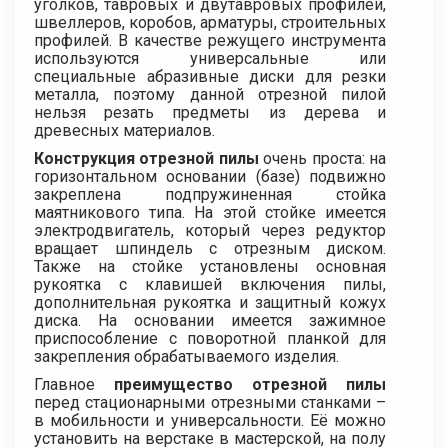
уголков, тавровых и двутавровых профилей,
швеллеров, коробов, арматуры, строительных
профилей. В качестве режущего инструмента
используются универсальные или
специальные абразивные диски для резки
металла, поэтому данной отрезной пилой
нельзя резать предметы из дерева и
древесных материалов.
Конструкция отрезной пилы
очень проста: на
горизонтальном основании (базе) подвижно
закреплена подпружиненная стойка
маятникового типа. На этой стойке имеется
электродвигатель, который через редуктор
вращает шпиндель с отрезным диском.
Также на стойке установлены основная
рукоятка с клавишей включения пилы,
дополнительная рукоятка и защитный кожух
диска. На основании имеется зажимное
приспособление с поворотной планкой для
закрепления обрабатываемого изделия.
Главное
преимущество отрезной пилы
перед стационарными отрезными станками –
в мобильности и универсальности. Её можно
установить на верстаке в мастерской, на полу