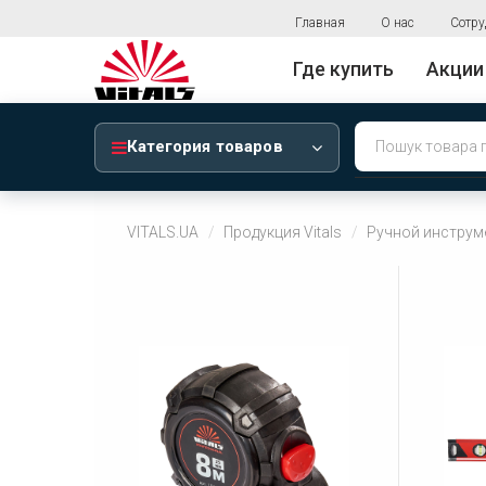
Главная
О нас
Сотру
Где купить
Акции
Категория товаров
VITALS.UA
Продукция Vitals
Ручной инструм