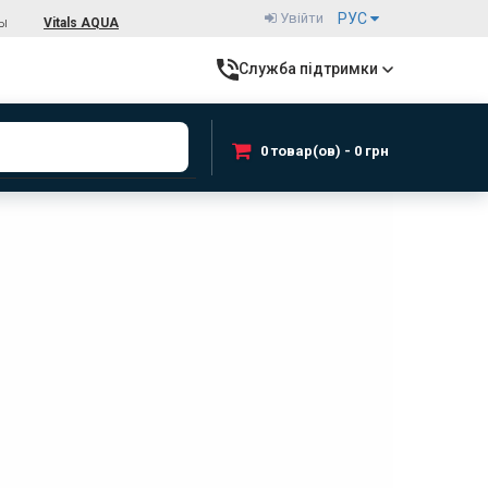
Увійти
РУС
ты
Vitals AQUA
Служба підтримки
0 товар(ов) - 0 грн