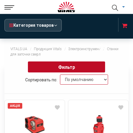
Категория товаров
x
VITALS.UA
Продукция Vitals
Электроинструмент
Станки
для заточки сверл
Фильтр
Сортировать по:
АКЦІЯ