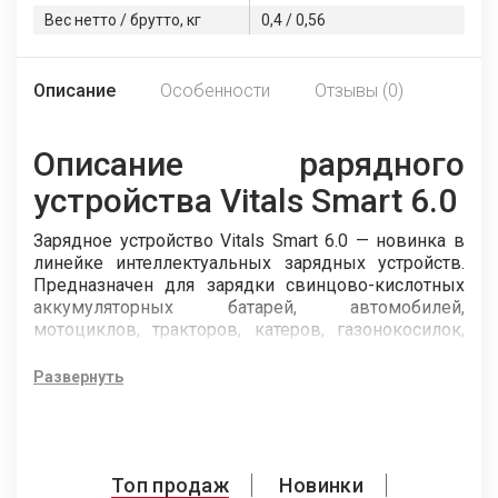
Вес нетто / брутто, кг
0,4 / 0,56
Описание
Особенности
Отзывы (0)
Описание pарядного
устройства Vitals Smart 6.0
Зарядное устройство Vitals Smart 6.0 — новинка в
линейке интеллектуальных зарядных устройств.
Предназначен для зарядки свинцово-кислотных
аккумуляторных батарей, автомобилей,
мотоциклов, тракторов, катеров, газонокосилок,
снегоходов, гидроциклов, другого
промышленного и бытового оборудования.
Развернуть
Источником электропитания изделия служит
однофазная сеть переменного тока напряжением
230 В и частотой 50 Гц.
Зарядное устройство относится к
Топ продаж
Новинки
«интеллектуальным» зарядным устройствам