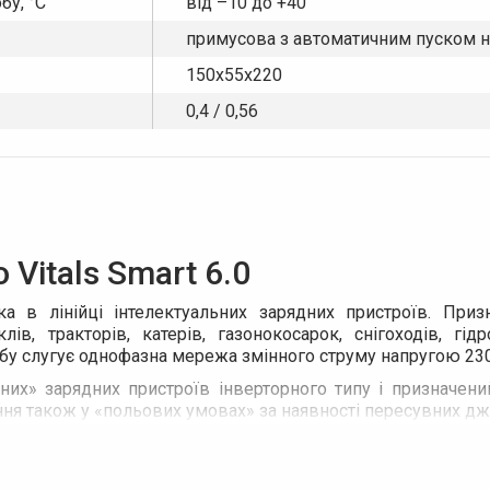
бу, °C
від –10 до +40
примусова з автоматичним пуском н
150x55x220
0,4 / 0,56
Vitals Smart 6.0
нка в лінійці інтелектуальних зарядних пристроїв. При
лів, тракторів, катерів, газонокосарок, снігоходів, г
 слугує однофазна мережа змінного струму напругою 230 
них» зарядних пристроїв інверторного типу і призначен
ння також у «польових умовах» за наявності пересувних 
им блоком, обладнаним мікропроцесором, який оцінює ста