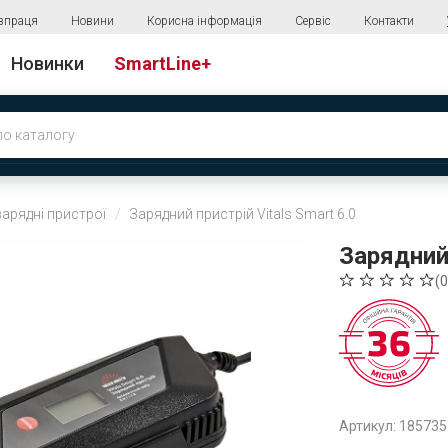
впраця
Новини
Корисна інформація
Сервіс
Контакти
Новинки
SmartLine+
зарядні пристрої
Зарядний пристрій Vitals Smart 6.0
Зарядний 
(
0
Артикул: 185735