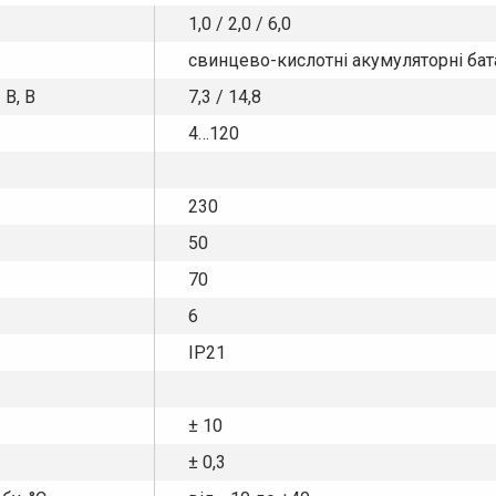
1,0 / 2,0 / 6,0
свинцево-кислотні акумуляторні батар
В, В
7,3 / 14,8
4…120
230
50
70
6
IP21
± 10
± 0,3