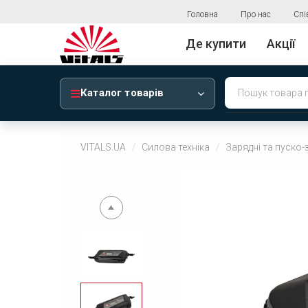
Головна
Про нас
Спі
Де купити
Акції
Каталог товарів
VITALS.UA
Силова техніка
Зарядні та пуско-