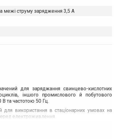
а межі струму зарядження 3,5 А
значений для заряджання свинцево-кислотних
ідроциклів, іншого промислового й побутового
В та частотою 50 Гц.
ий для використання в стаціонарних умовах на
джерел електроживлення.
н АКБ, що дає змогу ефективно зарядити АКБ і