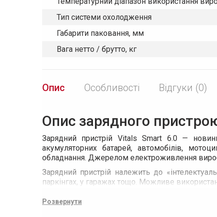
Температурний діапазон використання виро
Тип системи охолодження
Габарити паковання, мм
Вага нетто / брутто, кг
Опис
Особливості
Відгуки (0)
Опис зарядного пристрою 
Зарядний пристрій Vitals Smart 6.0 — нови
акумуляторних батарей, автомобілів, мотоцик
обладнання. Джерелом електроживлення виробу
Зарядний пристрій належить до «інтелектуаль
паркінгах, у гаражах тощо. Можливе використа
Виріб виконаний одним електронним інверторн
Розвернути
подовжити строк її служби.