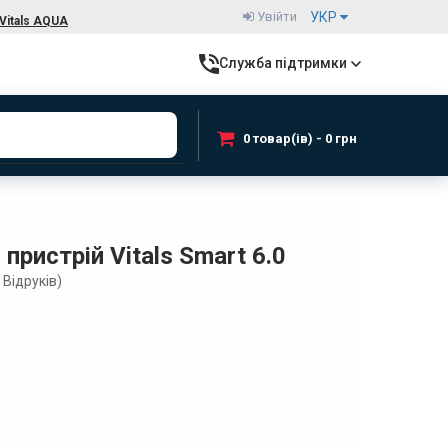
Увійти
УКР
Vitals AQUA
Служба підтримки
0 товар(ів) - 0 грн
пристрій Vitals Smart 6.0
Відруків)