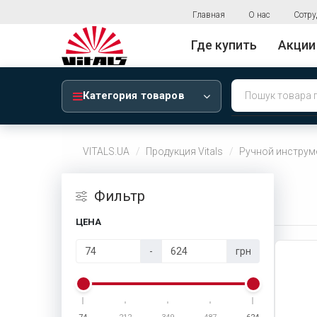
Главная
О нас
Сотру
Где купить
Акции
Категория товаров
VITALS.UA
Продукция Vitals
Ручной инструм
Фильтр
ЦЕНА
-
грн