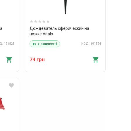
на
Дождеватель сферический на
ножке Vitals
: 191523
КОД: 191524
є в наявності
74 грн