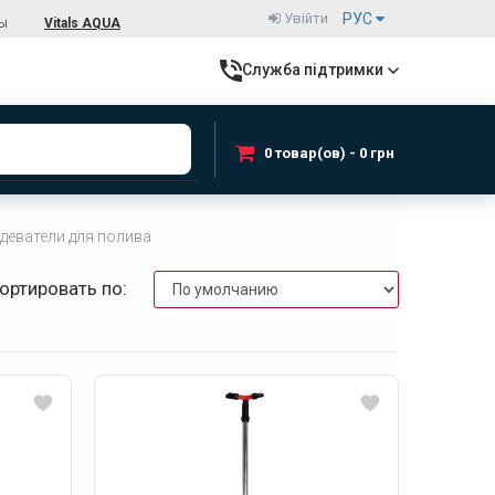
Увійти
РУС
ты
Vitals AQUA
Служба підтримки
0 товар(ов) - 0 грн
деватели для полива
ортировать по: