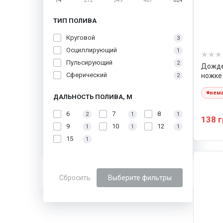
74
212
349
487
624
ТИП ПОЛИВА
Круговой
3
Осциллирующий
1
Пульсирующий
2
Дожде
Сферический
ножке 
2
нема
ДАЛЬНОСТЬ ПОЛИВА, М
6
7
8
2
1
1
138 
9
10
12
1
1
1
15
1
Сбросить
Выберите фильтры