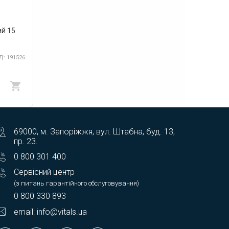
й 15
: 191526
69000, м. Запоріжжя, вул. Штабна, буд. 13,
пр. 23.
0 800 301 400
Сервісний центр
(з питань гарантійного обслуговування)
0 800 330 893
email: info@vitals.ua