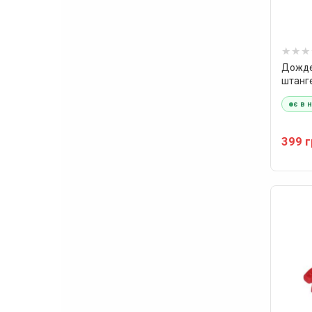
Дожде
штанге
є в 
399 