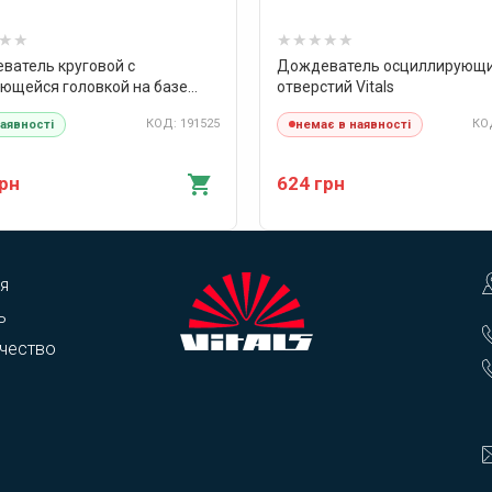
ватель круговой с
Дождеватель осциллирующи
ющейся головкой на базе
отверстий Vitals
КОД: 191525
КОД
наявності
немає в наявності
грн
624 грн
я
ь
чество