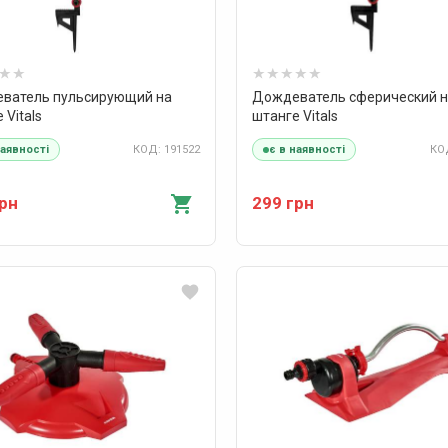
ватель пульсирующий на
Дождеватель сферический 
 Vitals
штанге Vitals
КОД: 191522
КОД
наявності
є в наявності
грн
299 грн