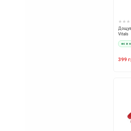
Дощув
Vitals
є в 
399 