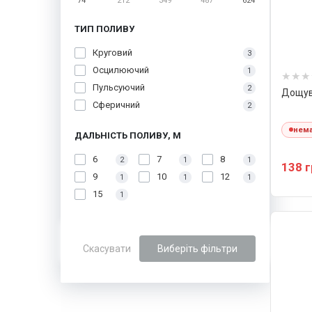
74
212
349
487
624
ТИП ПОЛИВУ
Круговий
3
Осцилюючий
1
Пульсуючий
2
Дощува
Сферичний
2
нема
ДАЛЬНІСТЬ ПОЛИВУ, М
6
7
8
2
1
1
138 
9
10
12
1
1
1
15
1
Скасувати
Виберіть фільтри