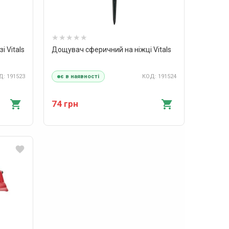
 Vitals
Дощувач сферичний на ніжці Vitals
: 191523
КОД: 191524
є в наявності
74 грн