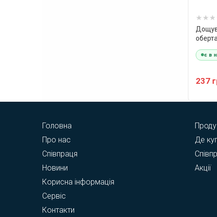
Дощув
оберта
є в 
237 
Головна
Проду
Про нас
Де ку
Співпраця
Співп
Новини
Акції
Корисна інформація
Сервіс
Контакти