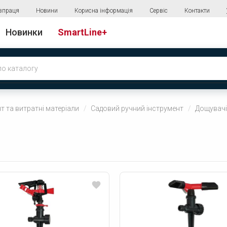
впраця
Новини
Корисна інформація
Сервіс
Контакти
Новинки
SmartLine+
т та витратні матеріали
Садовий ручний інструмент
Дощувачі