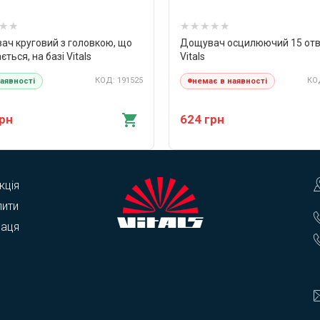
ач круговий з головкою, що
Дощувач осцилюючий 15 отв
ється, на базі Vitals
Vitals
КОД: 191525
КОД
наявності
немає в наявності
грн
624 грн
кція
пити
раця