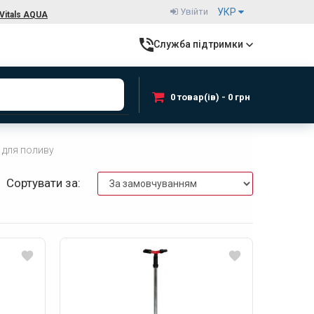
Увійти
УКР
Vitals AQUA
Служба підтримки
0 товар(ів) - 0 грн
 для поливу
Сортувати за: