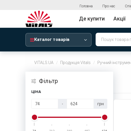
Головна
Про нас
Спі
Де купити
Акції
Каталог товарів
VITALS.UA
Продукція Vitals
Ручний інструмен
Фiльтр
ЦІНА
-
грн