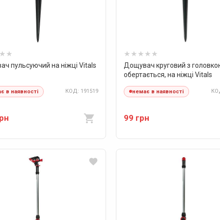
ч пульсуючий на ніжці Vitals
Дощувач круговий з головко
обертається, на ніжці Vitals
КОД: 191519
КОД
є в наявності
немає в наявності
грн
99 грн