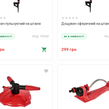
ач пульсуючий на штанзі
Дощувач сферичний на штанзі
КОД: 191522
КОД
наявності
є в наявності
грн
299 грн