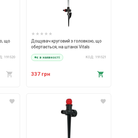
ю, що
Дощувач круговий з головкою, що
обертається, на штанзі Vitals
: 191520
КОД: 191521
є в наявності
337 грн