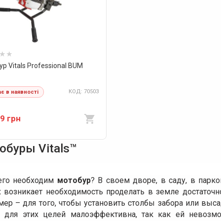
р Vitals Professional BUM
КОД: 70503
є в наявності
9 грн
обуры Vitals™
его необходим
мотобур
? В своем дворе, в саду, в парк
х возникает необходимость проделать в земле достаточно
мер – для того, чтобы установить столбы забора или вы
а для этих целей малоэффективна, так как ей невозмо