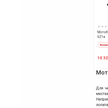
Мотобу
621a
нема
10 32
Мот
Для ч
места
Напри
лопат