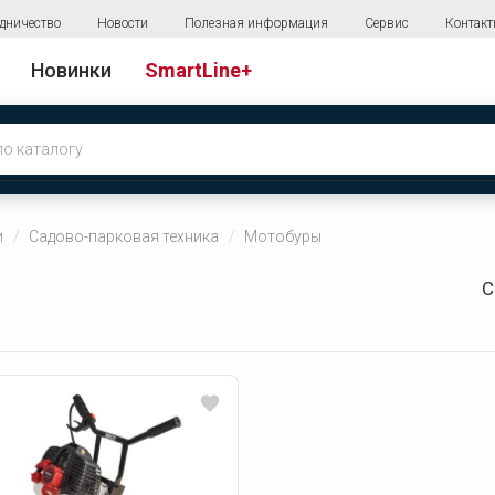
дничество
Новости
Полезная информация
Сервис
Контак
Новинки
SmartLine+
и
Садово-парковая техника
Мотобуры
С