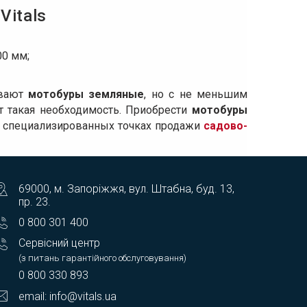
Vitals
0 мм;
ывают
мотобуры земляные
, но с не меньшим
т такая необходимость. Приобрести
мотобуры
 в специализированных точках продажи
садово-
69000, м. Запоріжжя, вул. Штабна, буд. 13,
пр. 23.
0 800 301 400
Сервісний центр
(з питань гарантійного обслуговування)
0 800 330 893
email: info@vitals.ua