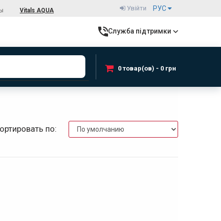
Увійти
РУС
ты
Vitals AQUA
Служба підтримки
0 товар(ов) - 0 грн
ортировать по: