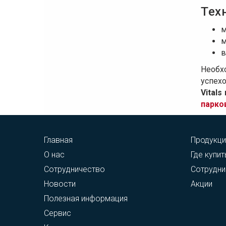
Тех
м
м
в
Необх
успех
Vitals
парко
Главная
Продукци
О нас
Где купит
Сотрудничество
Сотрудни
Новости
Акции
Полезная информация
Сервис