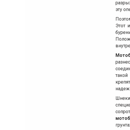
разры
эту оп
Поэто
Этот 
бурен
Полож
внутре
Мотоб
разне
соеди
такой
крепя
надеж
Шнеки
специ
сопро
мотоб
грунт