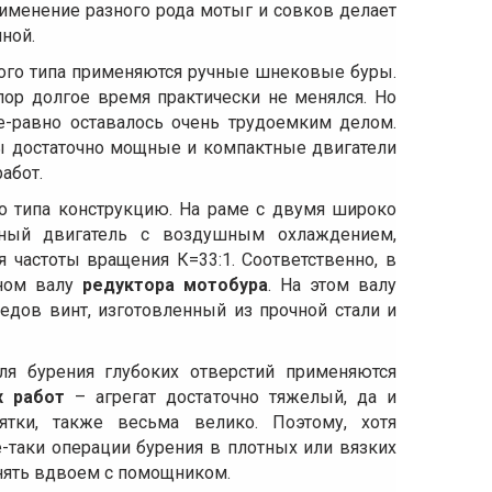
именение разного рода мотыг и совков делает
ной.
ого типа применяются ручные шнековые буры.
пор долгое время практически не менялся. Но
е-равно оставалось очень трудоемким делом.
ы достаточно мощные и компактные двигатели
абот.
о типа конструкцию. На раме с двумя широко
тный двигатель с воздушным охлаждением,
частоты вращения К=33:1. Соответственно, в
дном валу
редуктора мотобура
. На этом валу
дов винт, изготовленный из прочной стали и
я бурения глубоких отверстий применяются
х работ
– агрегат достаточно тяжелый, да и
ятки, также весьма велико. Поэтому, хотя
-таки операции бурения в плотных или вязких
нять вдвоем с помощником.