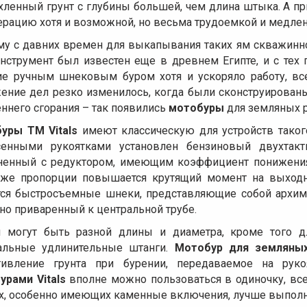
хленный грунт с глубины большей, чем длина штыка. А пр
ерацию хотя и возможной, но весьма трудоемкой и медлен
му с давних времен для выкапывания таких ям скважинн
инструмент был известен еще в древнем Египте, и с тех 
ие ручным шнековым буром хотя и ускоряло работу, вс
ение дел резко изменилось, когда были сконструирован
ннего сгорания – так появились
мотобуры
для земляных р
уры ТМ Vitals
имеют классическую для устройств таког
сенными рукоятками установлен бензиновый двухтак
ненный с редуктором, имеющим коэффициент понижения 
 же пропорции повышается крутящий момент на выхо
тся быстросъемные шнеки, представляющие собой архиме
но приваренный к центральной трубе.
 могут быть разной длины и диаметра, кроме того дл
альные удлинительные штанги.
Мотобур для земляны
тивление грунта при бурении, передаваемое на руко
урами Vitals
вполне можно пользоваться в одиночку, все
ах, особенно имеющих каменные включения, лучше выпол