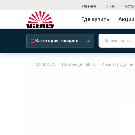
Главная
О нас
Сотру
Где купить
Акции
Категория товаров
VITALS.UA
Продукция Vitals
Архив продукци