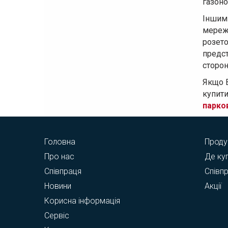
газоно
Іншим
мереж
розето
предст
сторон
Якщо 
купити
парков
Головна
Проду
Про нас
Де ку
Співпраця
Співп
Новини
Акції
Корисна інформація
Сервіс