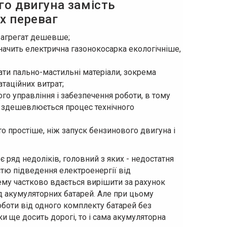
го двигуна замість
х переваг
й агрегат дешевше;
значить електрична газонокосарка екологічніше,
ати пально-мастильні матеріали, зокрема
таційних витрат;
ого управління і забезпечення роботи, в тому
 і здешевлюється процес технічного
о простіше, ніж запуск бензинового двигуна і
 ряд недоліків, головний з яких - недостатня
істю підведення електроенергії від
му частково вдається вирішити за рахунок
д акумуляторних батарей. Але при цьому
оботи від одного комплекту батарей без
ки ще досить дорогі, то і сама акумуляторна