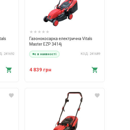
tals
Газонокосарка електрична Vitals
Master EZP 3414j
: 241692
КОД: 241689
є в наявності
4 839 грн