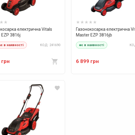
косарка електрична Vitals
Газонокосарка електрична Vi
 EZP 3816j
Master EZP 3816jb
КОД: 241690
КОД
є в наявності
є в наявності
 грн
6 899 грн