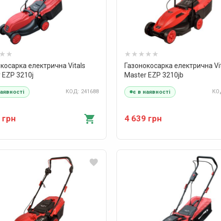
косарка електрична Vitals
Газонокосарка електрична Vi
 EZP 3210j
Master EZP 3210jb
КОД: 241688
КОД
наявності
є в наявності
 грн
4 639 грн