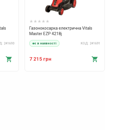
tals
Газонокосарка електрична Vitals
Master EZP 4218j
: 241693
КОД: 241691
є в наявності
7 215 грн