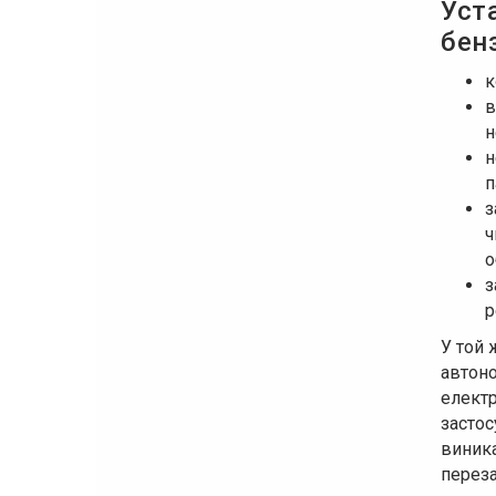
Уст
бен
к
в
н
н
п
з
ч
о
з
р
У той 
автон
електр
застос
виника
переза