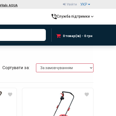
Увійти
УКР
Vitals AQUA
Служба підтримки
0 товар(ів) - 0 грн
Сортувати за: