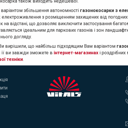
косарка також виходить недешевої.
 варіантом збільшення автономності
газонокосарки з ел
 електроживлення з розміщенням захищених від погодних 
к на відстані, що дозволяє виключити застосування багат
авляється ідеальним для паркових газонів і зон ландшафтн
нього догляду.
Ви вирішили, що найбільш підходящим Вам варіантом
газо
 її ви завжди зможете в
інтернет-магазинах
і роздрібних 
ої техніки
.
кція
пити
раця