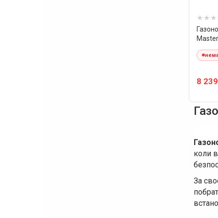
Газоно
Master
нема
8 239
Газо
Газон
коли в
безпос
За сво
побрат
встано