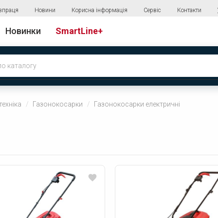
впраця
Новини
Корисна інформація
Сервіс
Контакти
Новинки
SmartLine+
техніка
Газонокосарки
Газонокосарки електричні