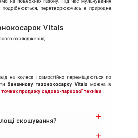
ямо на поверхню газону. Під час мульчування
о подрібнюється, перетворюючись в природне
онокосарок Vitals
яного охолодження;
ід на колеса і самостійно переміщаються по
ати
бензинову газонокосарку Vitals
можна в
х
точках продажу
садово-паркової техніки
.
площі скошування?