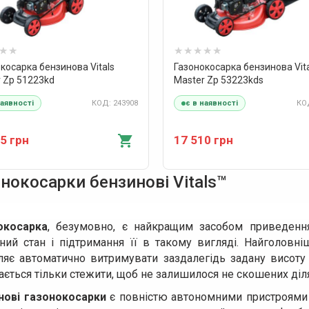
косарка бензинова Vitals
Газонокосарка бензинова Vit
 Zp 51223kd
Master Zp 53223kds
КОД: 243908
КОД
наявності
є в наявності
5 грн
17 510 грн
нокосарки бензинові Vitals™
окосарка
, безумовно, є найкращим засобом приведення
ьний стан і підтримання її в такому вигляді. Найголовн
ляє автоматично витримувати заздалегідь задану висоту
ється тільки стежити, щоб не залишилося не скошених діл
нові газонокосарки
є повністю автономними пристроями і