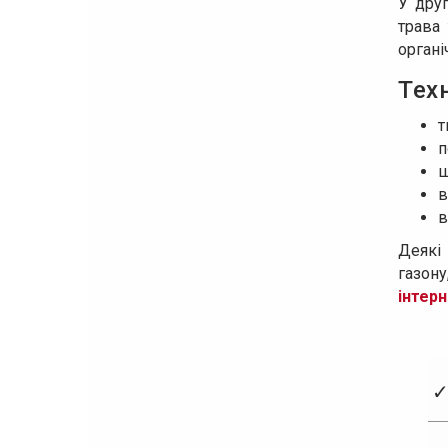
У дру
трава
органі
Тех
т
п
ш
в
в
Деяк
газон
інтер
✓