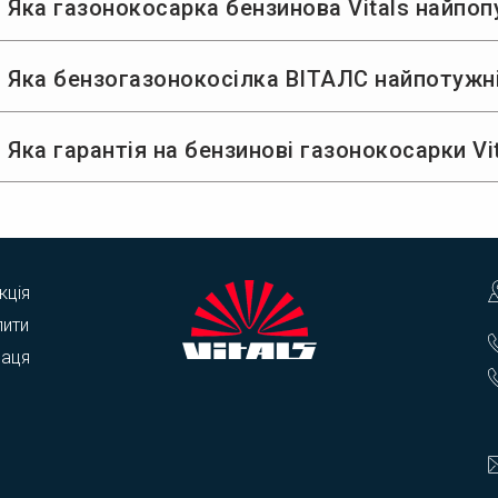
 Яка газонокосарка бензинова Vitals найпо
 Яка бензогазонокосілка ВІТАЛС найпотужн
 Яка гарантія на бензинові газонокосарки Vi
кція
пити
раця