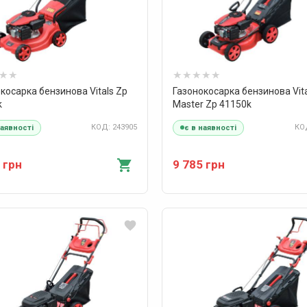
косарка бензинова Vitals Zp
Газонокосарка бензинова Vit
k
Master Zp 41150k
КОД: 243905
КОД
наявності
є в наявності
 грн
9 785 грн