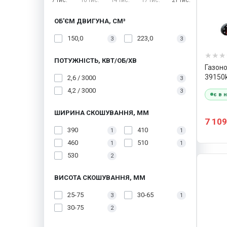
7 тис.
10 тис.
14 тис.
17 тис.
21 тис.
ОБ'ЄМ ДВИГУНА, СМ³
150,0
223,0
3
3
ПОТУЖНІСТЬ, КВТ/ОБ/ХВ
Газоно
39150
2,6 / 3000
3
4,2 / 3000
3
є в 
ШИРИНА СКОШУВАННЯ, ММ
7 109
390
410
1
1
460
510
1
1
530
2
ВИСОТА СКОШУВАННЯ, ММ
25-75
30-65
3
1
30-75
2