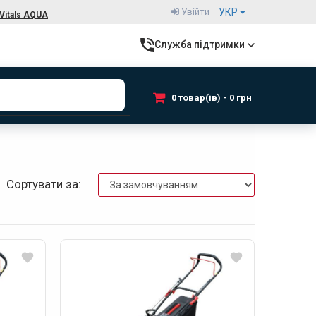
Увійти
УКР
Vitals AQUA
Служба підтримки
0 товар(ів) - 0 грн
Сортувати за: