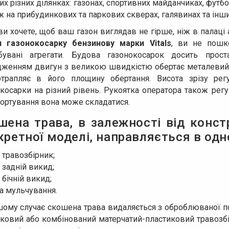
их різних ділянках: газонах, спортивних майданчиках, футбо
ж на прибудинкових та паркових скверах, галявинах та ін
и хочете, щоб ваш газон виглядав не гірше, ніж в палаці 
и газонокосарку бензинову марки Vitals
, ви не пошко
бувані агрегати. Будова газонокосарок досить прост
дженням двигун з великою швидкістю обертає металевий н
трапляє в його площину обертання. Висота зрізу рег
косарки на різний рівень. Рукоятка оператора також регул
ортування вона може складатися.
шена трава, в залежності від конст
кретної моделі, направляється в одн
 травозбірник;
 задній викид;
 бічній викид;
а мульчування.
ому случає скошена трава видаляється з оброблюваної пов
ковий або комбінований матерчатий-пластиковий травозбірн