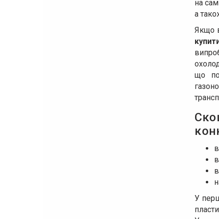
на сам
а тако
Якщо в
купит
випро
охоло
що по
газоно
трансп
Ско
кон
в
в
в
н
У перш
пласти