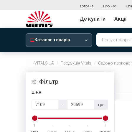
Головна
Про нас
Спі
Де купити
Акції
Каталог товарів
VITALS.UA
Продукція Vitals
Садово-паркова 
Фiльтр
ЦІНА
-
грн