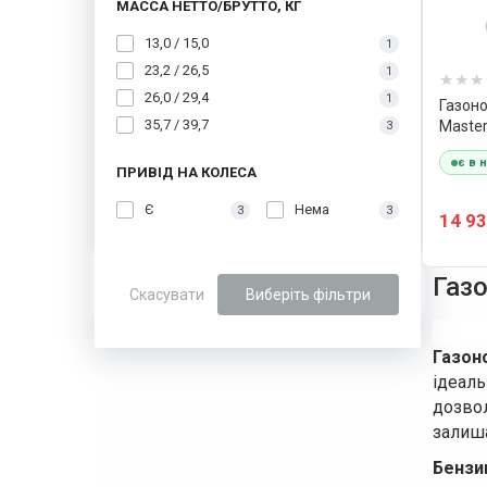
МАССА НЕТТО/БРУТТО, КГ
13,0 / 15,0
1
23,2 / 26,5
1
26,0 / 29,4
1
Газоно
35,7 / 39,7
Master
3
є в 
ПРИВІД НА КОЛЕСА
Є
Нема
3
3
14 93
Газо
Скасувати
Виберіть фільтри
Газон
ідеал
дозво
залиша
Бензи