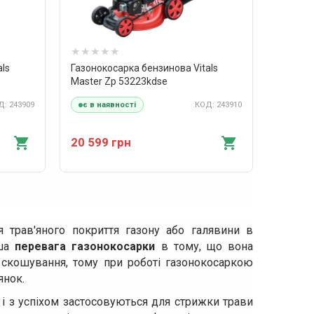
als
Газонокосарка бензинова Vitals
Master Zp 53223kdsе
: 243909
КОД: 243910
є в наявності
20 599 грн
 трав'яного покриття газону або галявини в
іша
перевага газонокосарки
в тому, що вона
 скошування, тому при роботі газонокосаркою
янок.
 з успіхом застосовуються для стрижки трави