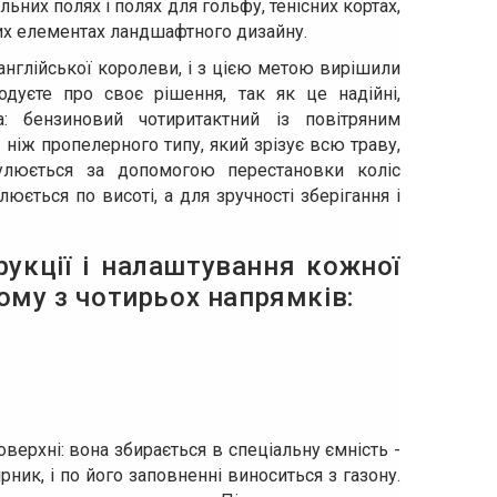
льних полях і полях для гольфу, тенісних кортах,
ших елементах ландшафтного дизайну.
англійської королеви, і з цією метою вирішили
дуєте про своє рішення, так як це надійні,
а: бензиновий чотиритактний із повітряним
іж пропелерного типу, який зрізує всю траву,
улюється за допомогою перестановки коліс
юється по висоті, а для зручності зберігання і
рукції і налаштування кожної
ому з чотирьох напрямків:
ерхні: вона збирається в спеціальну ємність -
ик, і по його заповненні виноситься з газону.