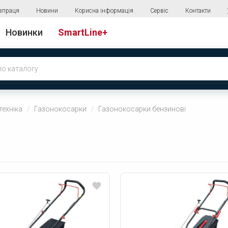
впраця
Новини
Корисна інформація
Сервіс
Контакти
Новинки
SmartLine+
техніка
Газонокосарки
Газонокосарки бензинові