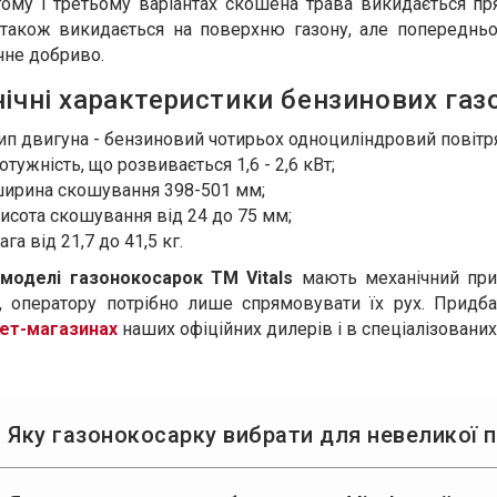
гому і третьому варіантах скошена трава викидається пр
 також викидається на поверхню газону, але попереднь
чне добриво.
нічні характеристики бензинових газ
ип двигуна - бензиновий чотирьох одноциліндровий повітр
отужність, що розвивається 1,6 - 2,6 кВт;
ирина скошування 398-501 мм;
исота скошування від 24 до 75 мм;
ага від 21,7 до 41,5 кг.
і
моделі газонокосарок ТМ Vitals
мають механічний прив
у, оператору потрібно лише спрямовувати їх рух. Придб
нет-магазинах
наших офіційних дилерів і в спеціалізовани
 Яку газонокосарку вибрати для невеликої 