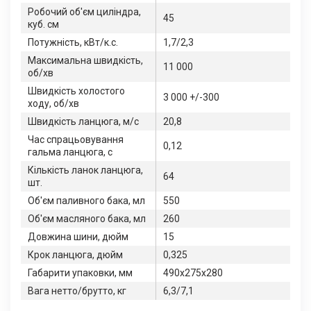
Робочий об'єм циліндра,
45
куб. см
Потужність, кВт/к.с.
1,7/2,3
Максимальна швидкість,
11 000
об/хв
Швидкість холостого
3 000 +/-300
ходу, об/хв
Швидкість ланцюга, м/c
20,8
Час спрацьовування
0,12
гальма ланцюга, с
Кількість ланок ланцюга,
64
шт.
Об'єм паливного бака, мл
550
Об'єм масляного бака, мл
260
Довжина шини, дюйм
15
Крок ланцюга, дюйм
0,325
Габарити упаковки, мм
490х275х280
Вага нетто/брутто, кг
6,3/7,1