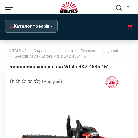
Каталог товарів
VITALS.UA
Садово-паркова техніка
Бензопили ланцюгові
Бензопила ланцюгова Vitals BKZ 453n 15"
Бензопила ланцюгова Vitals BKZ 453n 15"
(
0
Відруків)