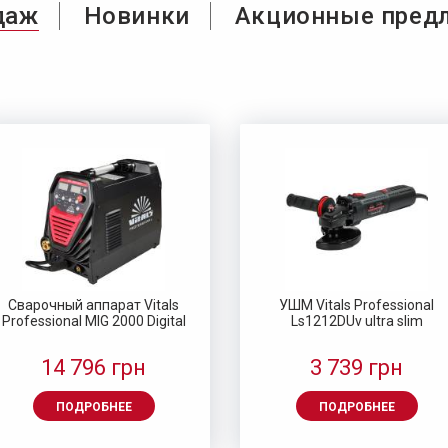
даж
Новинки
Акционные пред
атарея аккумуляторная Vitals
Батарея аккумуляторная Vita
Сверло по металлу HSS 4341
Сверло по металлу HSS 434
ASL 1220c
ASL 1220c 10C
1.5 (10 шт.) Vitals Master
1.0 (10 шт.) Vitals Master
344 грн
449 грн
72 грн
48 грн
429 грн
499 грн
Сварочный аппарат Vitals
УШМ Vitals Professional
Professional MIG 2000 Digital
Ls1212DUv ultra slim
ПОДРОБНЕЕ
ПОДРОБНЕЕ
ПОДРОБНЕЕ
ПОДРОБНЕЕ
14 796 грн
3 739 грн
ПОДРОБНЕЕ
ПОДРОБНЕЕ