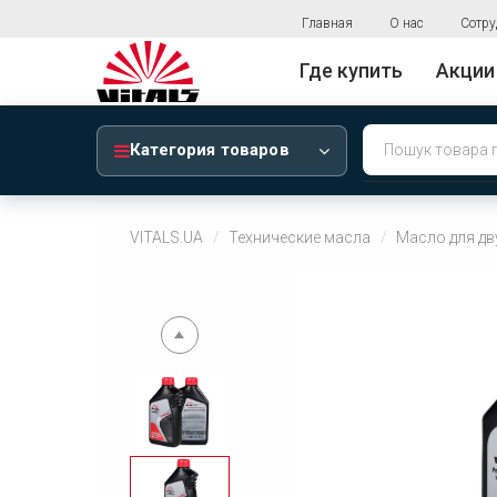
Главная
О нас
Сотру
Где купить
Акции
Категория товаров
VITALS.UA
Технические масла
Масло для дву