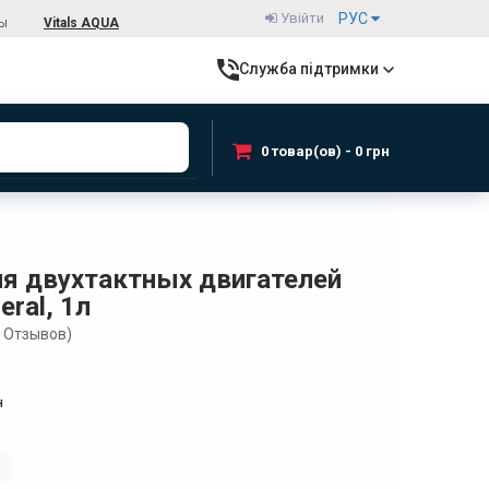
Увійти
РУС
ты
Vitals AQUA
Служба підтримки
0 товар(ов) - 0 грн
я двухтактных двигателей
eral, 1л
Отзывов)
н
і