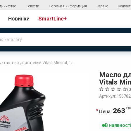
дничество
Новости
Полезная информация
Сервис
Контак
Новинки
SmartLine+
хтактных двигателей Vitals Mineral, 1л
Масло дл
Vitals Min
(
0
Артикул: 156782
гр
263
Цена:
В наявност