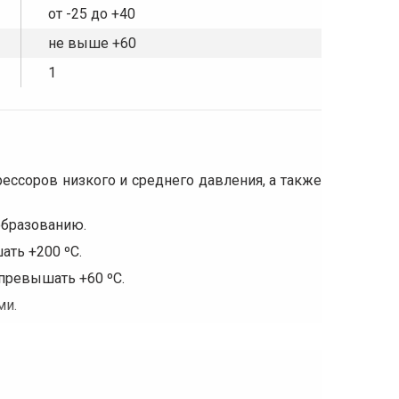
от -25 до +40
не выше +60
1
ссоров низкого и среднего давления, а также
образованию.
ать +200 ºС.
превышать +60 ºС.
ми.