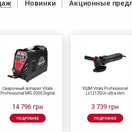
даж
Новинки
Акционные пред
атарея аккумуляторная Vitals
Батарея аккумуляторная Vita
Сверло по металлу HSS 4341
Сверло по металлу HSS 434
ASL 1220c
ASL 1220c 10C
1.5 (10 шт.) Vitals Master
1.0 (10 шт.) Vitals Master
344 грн
449 грн
72 грн
48 грн
429 грн
499 грн
Сварочный аппарат Vitals
УШМ Vitals Professional
Professional MIG 2000 Digital
Ls1212DUv ultra slim
ПОДРОБНЕЕ
ПОДРОБНЕЕ
ПОДРОБНЕЕ
ПОДРОБНЕЕ
14 796 грн
3 739 грн
ПОДРОБНЕЕ
ПОДРОБНЕЕ