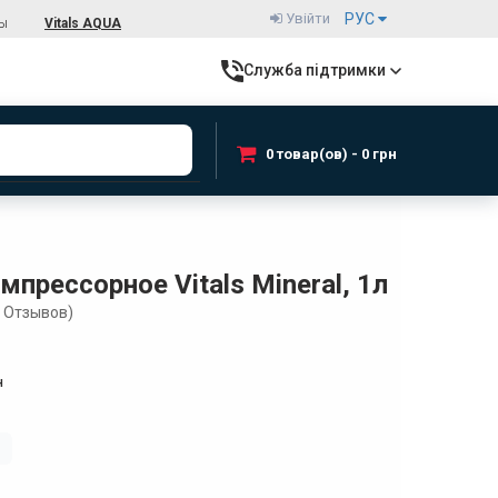
Увійти
РУС
ты
Vitals AQUA
Служба підтримки
0 товар(ов) - 0 грн
прессорное Vitals Mineral, 1л
Отзывов)
н
і