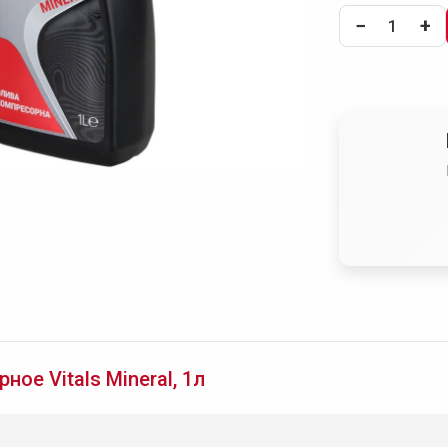
−
+
ое Vitals Mineral, 1л