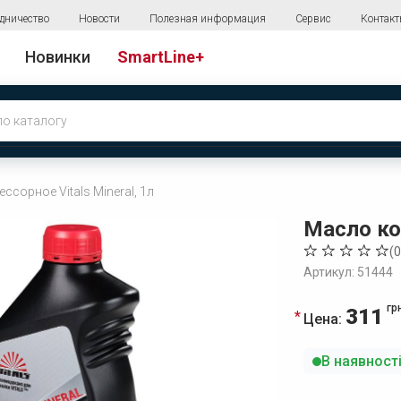
дничество
Новости
Полезная информация
Сервис
Контак
Новинки
SmartLine+
сорное Vitals Mineral, 1л
Масло ком
(
0
Артикул: 51444
гр
311
Цена:
В наявност