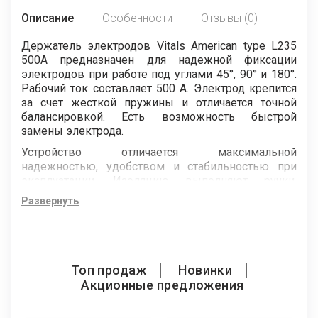
Описание
Особенности
Отзывы (0)
Держатель электродов Vitals American type L235
500A предназначен для надежной фиксации
электродов при работе под углами 45°, 90° и 180°.
Рабочий ток составляет 500 А. Электрод крепится
за счет жесткой пружины и отличается точной
балансировкой. Есть возможность быстрой
замены электрода.
Устройство отличается максимальной
надежностью, удобством и стабильностью при
эксплуатации. Изоляцию выполняют ручки,
изготовленные из термостойкого пластика.
Развернуть
Стоит также отметить, что к изоляционному
материалу не пристают брызги металла, что очень
важно.
Держатель поддерживает использование
Топ продаж
Новинки
электродов диаметром от 1,6 до 5,0 мм.
Акционные предложения