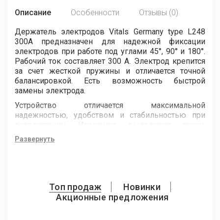
Описание
Особенности
Отзывы (0)
Держатель электродов Vitals Germany type L248
300A предназначен для надежной фиксации
электродов при работе под углами 45°, 90° и 180°.
Рабочий ток составляет 300 А. Электрод крепится
за счет жесткой пружины и отличается точной
балансировкой. Есть возможность быстрой
замены электрода.
Устройство отличается максимальной
надежностью, удобством и стабильностью при
эксплуатации. Изоляцию выполняют ручки,
изготовленные из термостойкого пластика.
Развернуть
Стоит также отметить, что к изоляционному
материалу не пристают брызги металла, что очень
важно.
Держатель поддерживает использование
Топ продаж
Новинки
электродов диаметром от 1,6 до 5,0 мм.
Акционные предложения