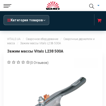
Категория товаров
VITALS.UA
Сварочное оборудование
Сварочные держатели и
масса
Зажим массы Vitals L238 500A
Зажим массы Vitals L238 500A
(
0
Отзывов)