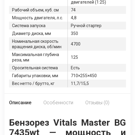
двигателей (1:25)
Рабочий объем, куб. см
74
Мощность двигателя, л.с.
4,8
Система запуска
Ручной стартер
Диаметр диска, мм
350
Номинальная скорость
4700
вращения диска, об/мин
Максимальная глубина
125
реза, мм
Оросительная система
Есть
Габариты упаковки, мм
710×255×450
Вес нетто / брутто, кг
11,7/15,5
Описание
Особенности
Отзывы (0)
Бензорез Vitals Master BG
7435wt — мощность и