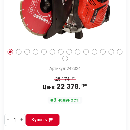
Артикул: 242324
25 174
.
грн
22 378
.
грн
Цена:
В наявності
−
+
Купить