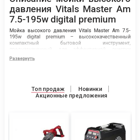
давления Vitals Master Am
7.5-195w digital premium
Мойка высокого давления Vitals Master Am 7.5-
195w digital premium – высококачественный
компактный бытовой инструмент,
предназначенный для эффективной очистки
поверхностей от загрязнений струей воды под
Развернуть
высоким давлением.
Данная модель характеризуется высокой
производительностью. Используется в домашнем
хозяйстве для очистки от грязи фасадов и
Топ продаж
Новинки
элементов зданий, садовой мебели, деревьев и
Акционные предложения
др., для мытья автомобилей, катеров, мотоблоков,
газонокосилок и другой сельскохозяйственной
техники.
Приводной электродвигатель и насос высокого
давления объединены в блок. Рабочий инструмент
– пистолет с форсункой – подсоединен к насосу
длинным семиметровым шлангом высокого