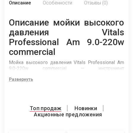
Описание
Особенности
Отзывы (0)
Описание мойки высокого
давления Vitals
Professional Am 9.0-220w
commercial
Мойка высокого давления Vitals Professional Am
9.0-220w commercial — инструмент
профессионального класса. Предназначена для
Развернуть
эффективной очистки поверхностей от
загрязнений струей воды под высоким
давлением.
Данная модель отличается высокой
производительностью. Используется в домашнем
Топ продаж
Новинки
и коммунальном хозяйстве для очистки от грязи
Акционные предложения
фасадов и элементов зданий, парковой мебели и
др., на профессиональных СТО и автомойках — для
мытья автомобилей, тракторов, катеров,