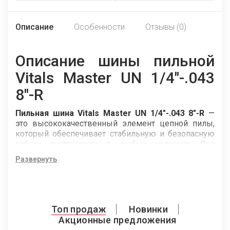
Описание
Особенности
Отзывы (0)
Описание шины пильной
Vitals Master UN 1/4"-.043
8"-R
Пильная шина Vitals Master UN 1/4"-.043 8"-R
—
это высококачественный элемент цепной пилы,
который обеспечивает стабильную и безопасную
работу инструмента в любых условиях. Она
создана с учётом потребностей как
Развернуть
профессионалов, так и требовательных
пользователей, ожидающих максимальной отдачи
от своего оборудования.
Благодаря высоким стандартам качества,
пильная
Топ продаж
Новинки
шина Vitals Master UN 1/4"-.043 8"-R
отличается
Акционные предложения
повышенной износостойкостью, устойчивостью к