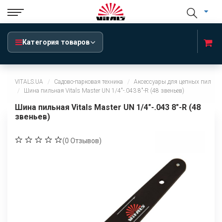
Категория товаров
VITALS.UA
Садово-парковая техника
Аксессуары для цепных пил
Шина пильная Vitals Master UN 1/4"-.043 8"-R (48 звеньев)
Шина пильная Vitals Master UN 1/4"-.043 8"-R (48
звеньев)
(
0
Отзывов)