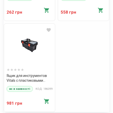
262 грн
558 грн
Ящик для инструментов
Vitals с пластиковыми
замками 20" TB-525
КОД: 186099
є в наявності
981 грн