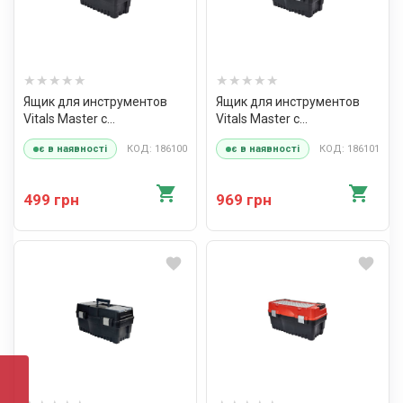
Ящик для инструментов
Ящик для инструментов
Vitals Master с
Vitals Master с
металлическими замками
металлическими замками
КОД: 186100
КОД: 186101
є в наявності
є в наявності
15" TBM-374
18" TBM-462
499 грн
969 грн