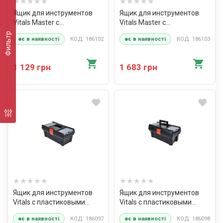
Ящик для инструментов
Ящик для инструментов
Vitals Master с
Vitals Master с
металлическими замками
металлическими замками
Фильтр
КОД: 186102
КОД: 186103
є в наявності
є в наявності
22" TBM-547
22" TBM-547 Alu
1 129 грн
1 683 грн
Ящик для инструментов
Ящик для инструментов
Vitals с пластиковыми
Vitals с пластиковыми
замками 12" TB-312
замками 16" TB-415
КОД: 186097
КОД: 186098
є в наявності
є в наявності