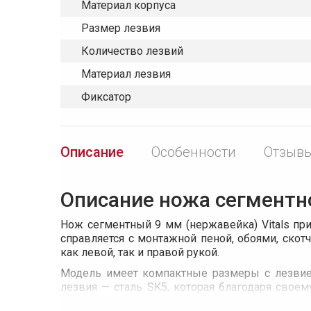
Материал корпуса
Размер лезвия
Количество лезвий
Материал лезвия
Фиксатор
Описание
Особенности
Отзывы
Описание ножа сегментно
Нож сегментный 9 мм (нержавейка) Vitals при
справляется с монтажной пеной, обоями, скот
как левой, так и правой рукой.
Модель имеет компактные размеры с лезвием
лезвия — сталь SK5, которая благодаря свое
насечки против скольжения пальца.