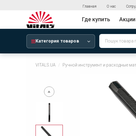
Главная
О нас
Сотру
Где купить
Акции
Категория товаров
VITALS.UA
Ручной инструмент и расходные ма