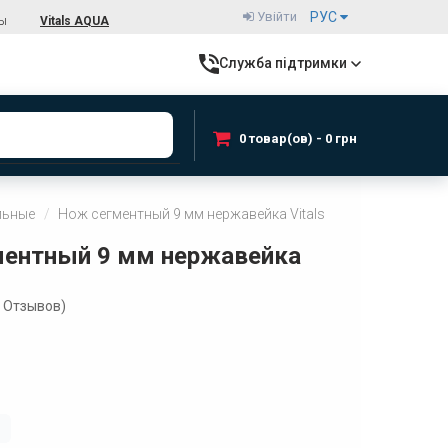
Увійти
РУС
ты
Vitals AQUA
Служба підтримки
0 товар(ов) - 0 грн
льные
Нож сегментный 9 мм нержавейка Vitals
ментный 9 мм нержавейка
Отзывов)
і