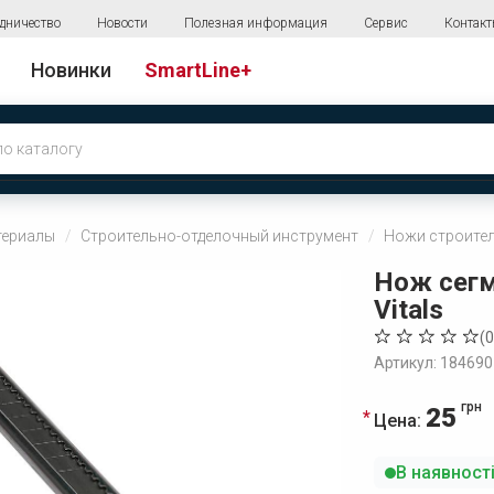
дничество
Новости
Полезная информация
Сервис
Контак
Новинки
SmartLine+
териалы
Строительно-отделочный инструмент
Ножи строите
Нож сег
Vitals
(
0
Артикул: 184690
грн
25
Цена:
В наявност