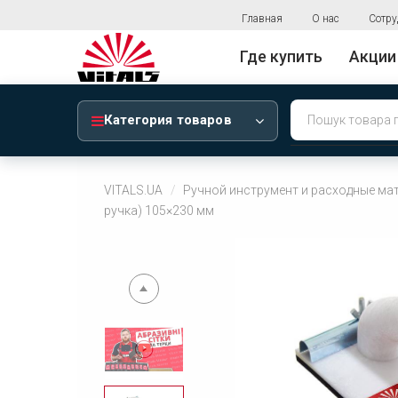
Главная
О нас
Сотру
Где купить
Акции
Категория товаров
VITALS.UA
Ручной инструмент и расходные ма
ручка) 105×230 мм