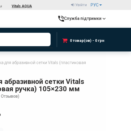
Увійти
РУС
ты
Vitals AQUA
Служба підтримки
0 товар(ов) - 0 грн
ка для абразивной сетки Vitals (пластиковая
 абразивной сетки Vitals
овая ручка) 105×230 мм
Отзывов)
н