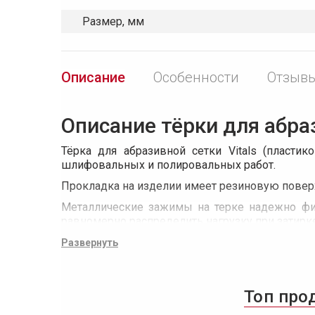
Размер, мм
Описание
Особенности
Отзывы
Описание тёрки для абраз
Тёрка для абразивной сетки Vitals (пласти
шлифовальных и полировальных работ.
Прокладка на изделии имеет резиновую поверх
Металлические зажимы на терке надежно фик
равномерно распределить нагрузку при затирке
Прочная конструкция изделия имеет удобную ру
Развернуть
Ширина терки составляет 105 мм, а длина — 230
Топ про