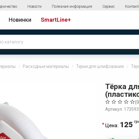
дничество
Новости
Полезная информация
Сервис
Контак
Новинки
SmartLine+
териалы
Расходные материалы
Терки для шлифования
Тёр
Тёрка для
(пластик
(
0
Артикул: 173593
гр
125
Цена: