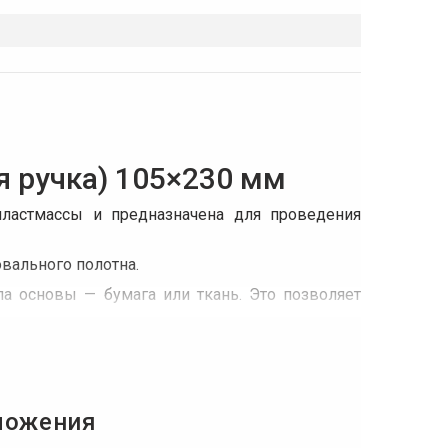
ая ручка) 105×230 мм
 пластмассы и предназначена для проведения
вального полотна.
а основы — бумага или ткань. Это позволяет
троль над ее процессом.
ложения