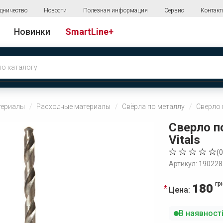
дничество
Новости
Полезная информация
Сервис
Контак
Новинки
SmartLine+
териалы
Расходные материалы
Свёрла по металлу
Сверло п
Сверло по
Vitals
(
0
Артикул: 190228
гр
180
Цена:
В наявност