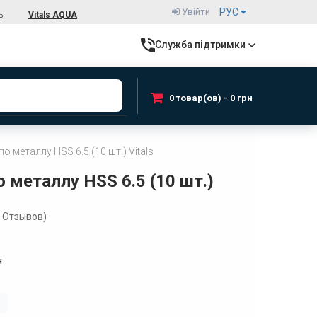
Увійти
РУС
ты
Vitals AQUA
Служба підтримки
0 товар(ов) - 0 грн
о металлу HSS 6.5 (10 шт.) Vitals
 металлу HSS 6.5 (10 шт.)
Отзывов)
н
і