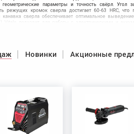
 геометрические параметры и точность свёрл. Угол за
ть режущих кромок сверла достигает 60-63 HRC, что
я канавка сверла обеспечивает оптимальное выведение
т.) Vitals подходит для работы с электрическими и акк
даж
Новинки
Акционные пред
атарея аккумуляторная Vitals
Батарея аккумуляторная Vita
Сверло по металлу HSS 4341
Сверло по металлу HSS 434
ASL 1220c
ASL 1220c 10C
1.5 (10 шт.) Vitals Master
1.0 (10 шт.) Vitals Master