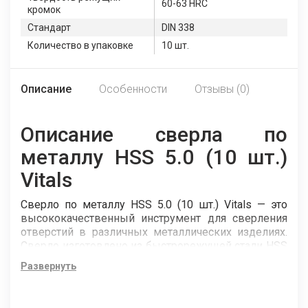
60-63 HRC
кромок
Стандарт
DIN 338
Количество в упаковке
10 шт.
Описание
Особенности
Отзывы (0)
Описание сверла по
металлу HSS 5.0 (10 шт.)
Vitals
Сверло по металлу HSS 5.0 (10 шт.) Vitals — это
высококачественный инструмент для сверления
отверстий в различных металлических изделиях.
Сверло изготовлено из быстрорежущей стали HSS
4241, которая обладает высокой твёрдостью,
Развернуть
износостойкостью и термостабильностью. Сверло
соответствует стандарту DIN 338, который
регламентирует геометрические параметры и